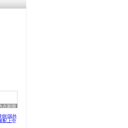
残疾男子因
砸银行
千年传统习
众为娥皇女
行被查情绪
回答崩溃原
热点新闻
乡上万人欢
节
醉倒!国外
被配上中
国民乐