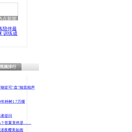
 哀思悼忠
热点新闻
练陪伴最
咪 训练成
案揭开医药
功瘦身
赂冰山一角
视频排行
物皆可“盘”独觉相声
年种树1.7万棵
记者提问
码？答案竟然是……
头渚夜樱美如画