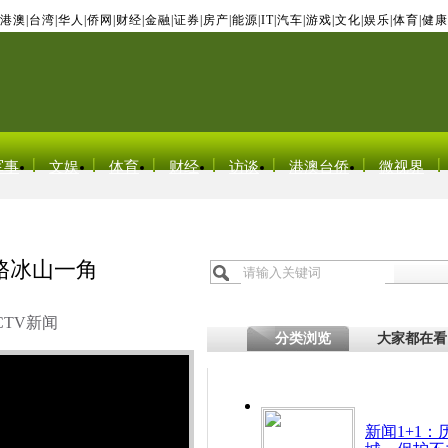
港澳
|
台湾
|
华人
|
侨网
|
财经
|
金融
|
证券
|
房产
|
能源
|
IT
|
汽车
|
游戏
|
文化
|
娱乐
|
体育
|
健康
军事
文娱
体育
财经
访谈
港澳台侨
微视界
赂冰山一角
CTV新闻
分类浏览
大家都在看
新闻1+1