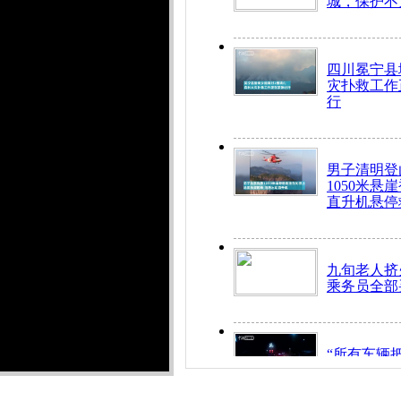
城，保护不
四川冕宁县
灾扑救工作
行
男子清明登
1050米悬
直升机悬停
九旬老人挤
乘务员全部
“所有车辆
开！”儿童
警急速救助