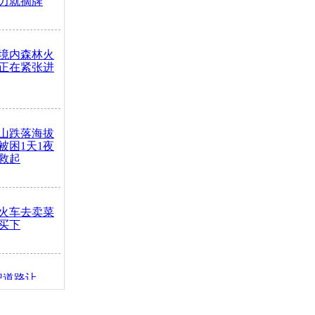
力就摘牌
境内森林火
正在紧张进
山跌落海拔
崖被困1天1夜
救起
火车去卖菜
买下
把道路让
突发疾病交