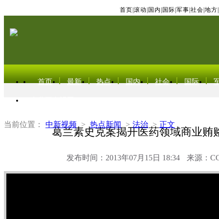
首页
|
滚动
|
国内
|
国际
|
军事
|
社会
|
地方
|
首页
最新
热点
国内
社会
国际
东北亚电视网
当前位置：
中新视频
>
热点新闻
>
法治
>
正文
葛兰素史克案揭开医药领域商业贿
发布时间：2013年07月15日 18:34
来源：C