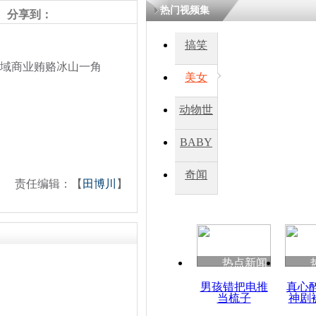
热门视频集
分享到：
四川一精神
搞笑
病发持大锤
域商业贿赂冰山一角
美女
探访传承四
动物世
俗：近万民
英省亲送行
界
BABY
秀
奇闻
责任编辑：【
田博川
】
小伙骑车逆
崩溃 网上
因
热点新闻
四川兴文苗
度苗族花山
男孩错把电推
真心
当梳子
神剧