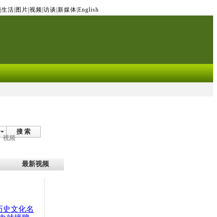
|
生活
|
图片
|
视频
|
访谈
|
新媒体
|
English
搜 索
视频
最新视频
：历史文化名