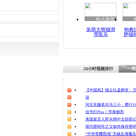
清明祭英烈
魂
热点新闻
呆萌大熊猫滑
狗教
雪取乐
胖猫
葛兰素史克
领域商业贿
24小时视频排行
一周
【中国风】德云社孟鹤堂：万
深
河北无腿老兵马三小：爬行19
信号灯Plus！浑身都亮
美国发言人即兴用中文回答
现代密码学之父如何保存密
“中华赏樱胜地”无锡太湖鼋