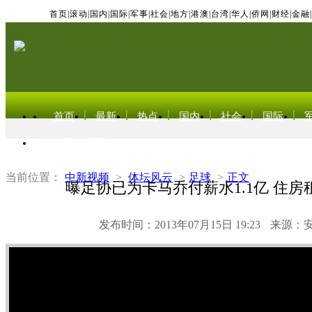
首页
|
滚动
|
国内
|
国际
|
军事
|
社会
|
地方
|
港澳
|
台湾
|
华人
|
侨网
|
财经
|
金融
|
首页
最新
热点
国内
社会
国际
东北亚电视网
当前位置：
中新视频
>
体坛风云
>
足球
>
正文
曝足协已为卡马乔付薪水1.1亿 住房租
发布时间：2013年07月15日 19:23
来源：