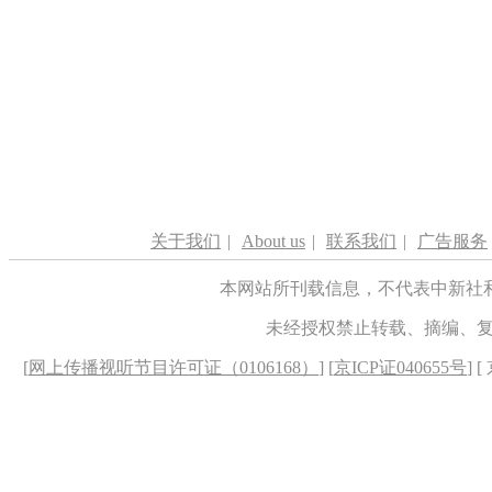
关于我们
|
About us
|
联系我们
|
广告服务
本网站所刊载信息，不代表中新社
未经授权禁止转载、摘编、
[
网上传播视听节目许可证（0106168）
] [
京ICP证040655号
] 