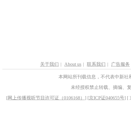
关于我们
|
About us
|
联系我们
|
广告服务
本网站所刊载信息，不代表中新社
未经授权禁止转载、摘编、
[
网上传播视听节目许可证（0106168）
] [
京ICP证040655号
] 