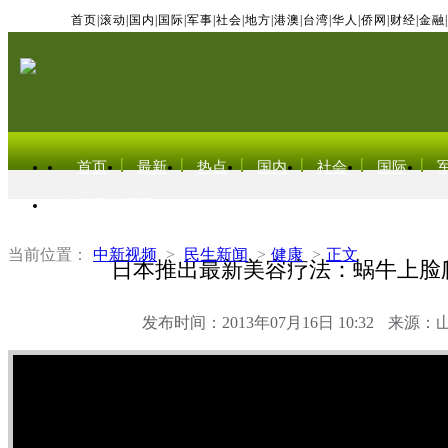
首页
|
滚动
|
国内
|
国际
|
军事
|
社会
|
地方
|
港澳
|
台湾
|
华人
|
侨网
|
财经
|
金融
|
首页
最新
热点
国内
社会
国际
东北亚电视网
当前位置：
中新视频
>
民生新闻
>
健康
>
正文
日本推出最新美容疗法：蜗牛上脸
发布时间：2013年07月16日 10:32
来源：