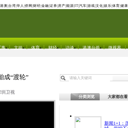
港澳
|
台湾
|
华人
|
侨网
|
财经
|
金融
|
证券
|
房产
|
能源
|
IT
|
汽车
|
游戏
|
文化
|
娱乐
|
体育
|
健康
军事
文娱
体育
财经
访谈
港澳台侨
微视界
胎成“渡轮”
深圳卫视
分类浏览
大家都在看
新闻1+1