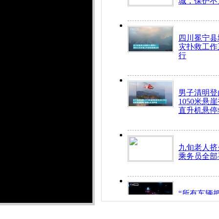
城，保护不
四川冕宁县
灾扑救工作
行
男子清明登
1050米悬
直升机悬停
九旬老人挤
乘务员全部
“所有车辆
开！”儿童
警急速救助