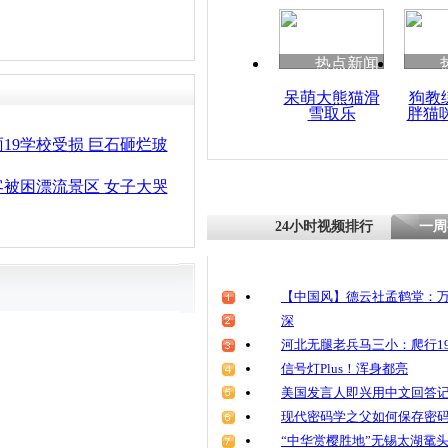
清明祭英烈
魂
热点新闻
呆萌大熊猫滑
狗教
雪取乐
胖猫
实拍：13
心岛 汽车轮
19学校受损 巨石砸烂玻
被困漂流景区 女子大哭
24小时视频排行
一周
【中国风】德云社孟鹤堂：万
深
河北无腿老兵马三小：爬行19
信号灯Plus！浑身都亮
美国发言人即兴用中文回答
现代密码学之父如何保存密
“中华赏樱胜地”无锡太湖鼋