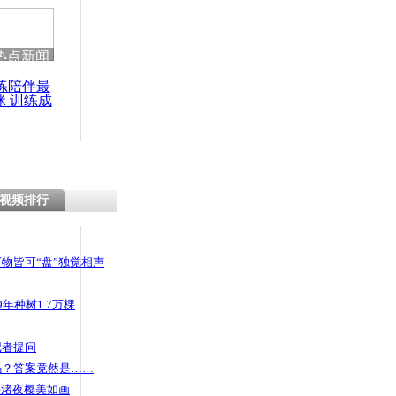
 哀思悼忠
热点新闻
练陪伴最
咪 训练成
岁男童被困河
功瘦身
胎成“渡轮”
视频排行
物皆可“盘”独觉相声
年种树1.7万棵
记者提问
码？答案竟然是……
头渚夜樱美如画