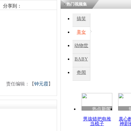
热门视频集
分享到：
四川一精神
搞笑
病发持大锤
美女
探访传承四
动物世
俗：近万民
英省亲送行
界
BABY
秀
奇闻
小伙骑车逆
崩溃 网上
责任编辑：【
钟元霞
】
因
热点新闻
四川兴文苗
度苗族花山
男孩错把电推
真心
当梳子
神剧