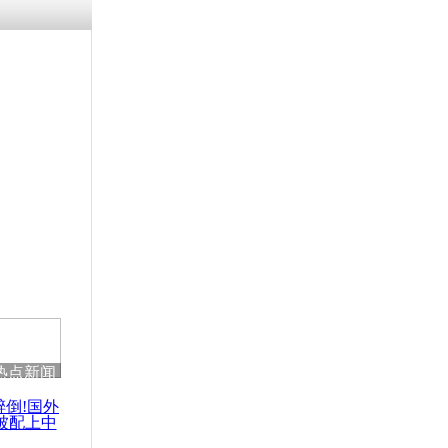
残疾男子因
砸银行
千年传统习
众为娥皇女
行被查情绪
回答崩溃原
热点新闻
乡上万人欢
节
醉倒!国外
被配上中
国民乐