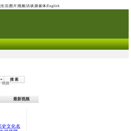
|
生活
|
图片
|
视频
|
访谈
|
新媒体
|
English
搜 索
视频
最新视频
：历史文化名