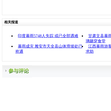
相关报道
印度暴雨5748人失踪 或已全部遇难
甘肃文县暴雨
璃砸穿食堂
暴雨成灾 雅安市天全县山体滑坡处已
江西暴雨游客
抢通
求助