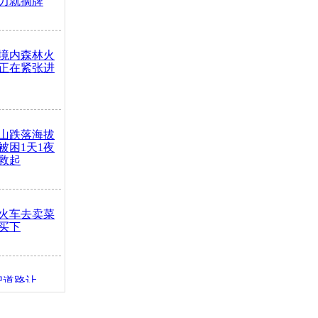
力就摘牌
境内森林火
正在紧张进
山跌落海拔
崖被困1天1夜
救起
火车去卖菜
买下
把道路让
突发疾病交