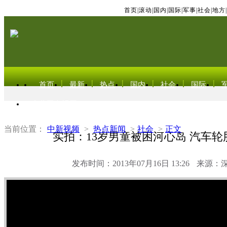
首页
|
滚动
|
国内
|
国际
|
军事
|
社会
|
地方
|
首页
最新
热点
国内
社会
国际
东北亚电视网
当前位置：
中新视频
>
热点新闻
>
社会
>
正文
实拍：13岁男童被困河心岛 汽车轮
发布时间：2013年07月16日 13:26
来源：