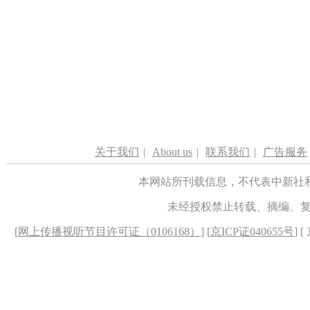
关于我们
|
About us
|
联系我们
|
广告服务
本网站所刊载信息，不代表中新社
未经授权禁止转载、摘编、
[
网上传播视听节目许可证（0106168）
] [
京ICP证040655号
] 