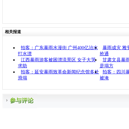
相关报道
拍客：广东暴雨水漫街 广州400亿治水
暴雨成灾 雅
打水漂
抢通
江西暴雨游客被困漂流景区 女子大哭
甘肃文县暴
求助
是塌方
拍客：延安暴雨致革命新闻纪念馆多处
拍客：四川暴
滑塌
被淹