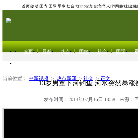
首页
|
滚动
|
国内
|
国际
|
军事
|
社会
|
地方
|
港澳
|
台湾
|
华人
|
侨网
|
财经
|
金融
|
首页
最新
热点
国内
社会
国际
东北亚电视网
当前位置：
中新视频
>
热点新闻
>
社会
>
正文
13岁男童下河钓鱼 河水突然暴涨
发布时间：2013年07月16日 13:58
来源：