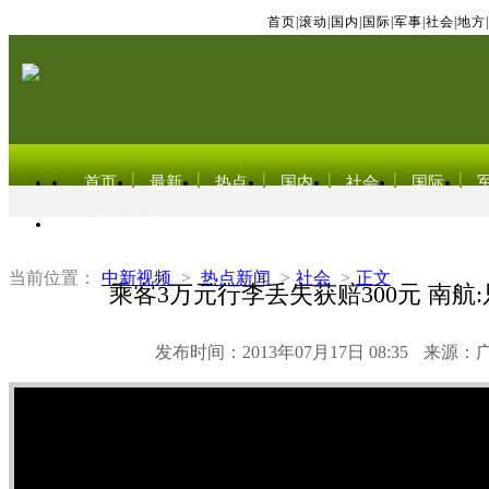
首页
|
滚动
|
国内
|
国际
|
军事
|
社会
|
地方
|
首页
最新
热点
国内
社会
国际
东北亚电视网
当前位置：
中新视频
>
热点新闻
>
社会
>
正文
乘客3万元行李丢失获赔300元 南航
发布时间：2013年07月17日 08:35
来源：