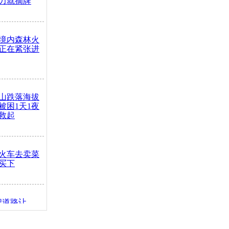
力就摘牌
境内森林火
正在紧张进
山跌落海拔
崖被困1天1夜
救起
火车去卖菜
买下
把道路让
突发疾病交