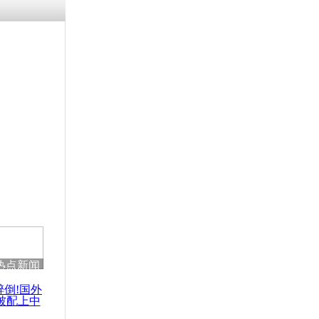
残疾男子因
砸银行
千年传统习
众为娥皇女
行被查情绪
回答崩溃原
热点新闻
乡上万人欢
节
醉倒!国外
被配上中
国民乐