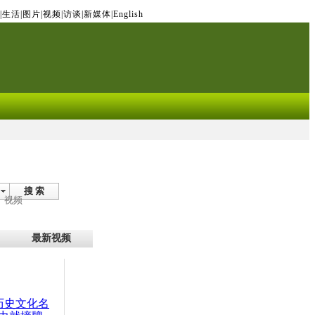
|
生活
|
图片
|
视频
|
访谈
|
新媒体
|
English
搜 索
视频
最新视频
：历史文化名