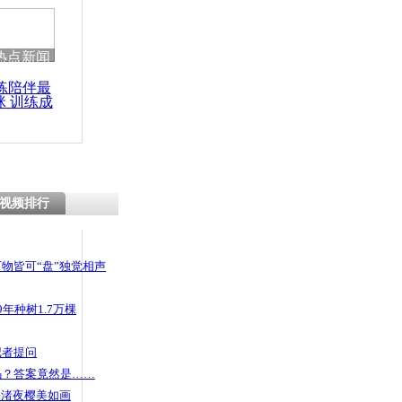
 哀思悼忠
热点新闻
练陪伴最
咪 训练成
行李丢失获
功瘦身
南航:只能这么
视频排行
物皆可“盘”独觉相声
年种树1.7万棵
记者提问
码？答案竟然是……
头渚夜樱美如画