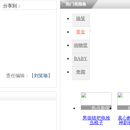
热门视频集
分享到：
四川一精神
搞笑
病发持大锤
美女
探访传承四
动物世
俗：近万民
英省亲送行
界
BABY
秀
奇闻
责任编辑：【
刘笑瑜
】
小伙骑车逆
崩溃 网上
因
热点新闻
四川兴文苗
度苗族花山
男孩错把电推
真心
当梳子
神剧