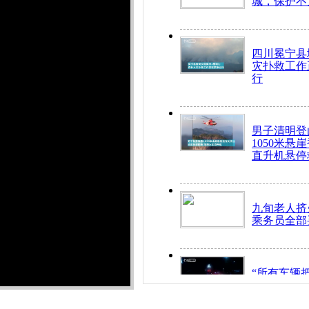
城，保护不
四川冕宁县
灾扑救工作
行
男子清明登
1050米悬
直升机悬停
九旬老人挤
乘务员全部
“所有车辆
开！”儿童
警急速救助