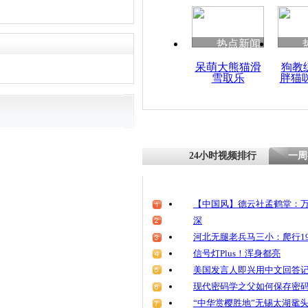
清明祭英烈
魂
热点新闻
呆萌大熊猫滑
狗教
雪取乐
胖猫
乘客3万元
赔300元 
赔
24小时视频排行
一周
【中国风】德云社孟鹤堂：万
深
河北无腿老兵马三小：爬行19
信号灯Plus！浑身都亮
美国发言人即兴用中文回答
现代密码学之父如何保存密
“中华赏樱胜地”无锡太湖鼋