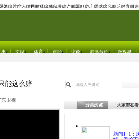
港澳
|
台湾
|
华人
|
侨网
|
财经
|
金融
|
证券
|
房产
|
能源
|
IT
|
汽车
|
游戏
|
文化
|
娱乐
|
体育
|
健康
军事
文娱
体育
财经
访谈
港澳台侨
微视界
:只能这么赔
广东卫视
分类浏览
大家都在看
新闻1+1