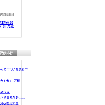
热点新闻
练陪伴最
咪 训练成
功瘦身
视频排行
物皆可“盘”独觉相声
年种树1.7万棵
记者提问
码？答案竟然是……
头渚夜樱美如画