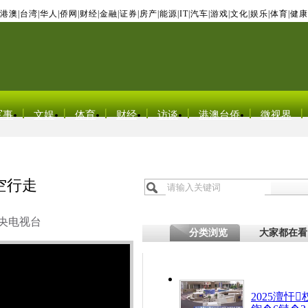
港澳
|
台湾
|
华人
|
侨网
|
财经
|
金融
|
证券
|
房产
|
能源
|
IT
|
汽车
|
游戏
|
文化
|
娱乐
|
体育
|
健康
军事
文娱
体育
财经
访谈
港澳台侨
微视界
空行走
央电视台
分类浏览
大家都在看
2025澶忓