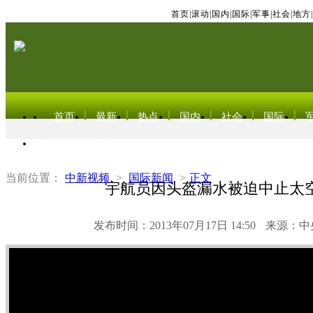
首页
|
滚动
|
国内
|
国际
|
军事
|
社会
|
地方
|
首页
最新
热点
国内
社会
国际
东北亚电视网
当前位置：
中新视频
>
国际新闻
>
正文
宇航员因头盔漏水被迫中止太
发布时间：2013年07月17日 14:50
来源：中