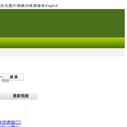
|
生活
|
图片
|
视频
|
访谈
|
新媒体
|
English
搜 索
视频
最新视频
杈炬矁鏂