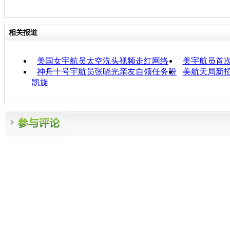
相关报道
美国女宇航员太空洗头视频走红网络
美宇航员首
神舟十号宇航员张晓光亲友自领任务盼
美航天局新
凯旋