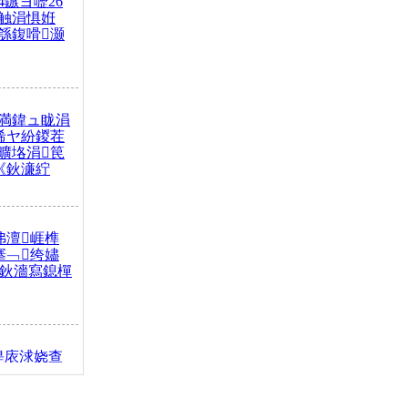
4鏃ヨ嚦26
触涓惧姙
綔鍑嗗灏
満鍏ュ眬涓
浠ヤ紛鍐茬
曠垎涓笢
《鈥濓紵
弗澶崕榫
搴﹁绔嬧
澂鈥濇寫鎴樿
缇庡浗娆查
簹涓庝腑鍥
┾€濓紝鍙嶅
解€斾笢鐩