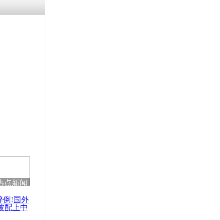
涓ㄥ浗闄呰
褰圭┖鍐涗
-10CE缁
妫€楠岋紝
浗鍏虫敞涓
盔漏水被迫
走
热点新闻
醉倒!国外
被配上中
国民乐