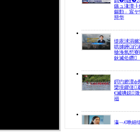
鍧�6鏈�2
鏃ュ湪澶╂
鍚勯」宸ヤ
辩华
缇庡浗涓嬪
哄摢鑸紵
獊浼氬惁寮
鈥滅伀鑽
鍔犳嬁澶ф
欒垷鑺傞
€滅唺鐚
禌
瀛﹁€咃細
€间笢鍗椾
解€滆劚閽
姪鎺ㄤ腑鍥