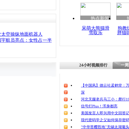
热点新闻
呆萌大熊猫滑
狗教
雪取乐
胖猫
次太空操纵地面机器人
招宇航员亮点：女性占一半
24小时视频排行
一周
【中国风】德云社孟鹤堂：万
深
河北无腿老兵马三小：爬行19
信号灯Plus！浑身都亮
美国发言人即兴用中文回答
现代密码学之父如何保存密
“中华赏樱胜地”无锡太湖鼋