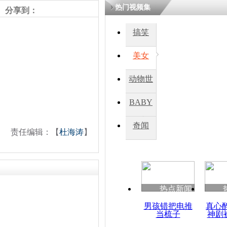
热门视频集
熷悎浣� 
分享到：
瘑灞€
搞笑
美女
娉板浗閫€
笂灏嗭細姝�
忓彈瀹炴垬
动物世
鍚稿紩澶氬
ㄤ笘鐣岃
界
BABY
秀
奇闻
宇航员因头
责任编辑：【
杜海涛
】
中止太空行
热点新闻
男孩错把电推
真心
当梳子
神剧