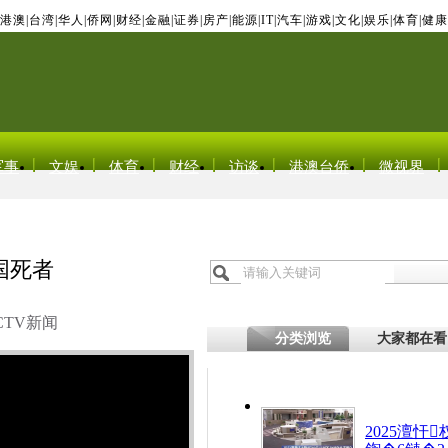
港澳
|
台湾
|
华人
|
侨网
|
财经
|
金融
|
证券
|
房产
|
能源
|
IT
|
汽车
|
游戏
|
文化
|
娱乐
|
体育
|
健康
军事
文娱
体育
财经
访谈
港澳台侨
微视界
国死者
CTV新闻
分类浏览
大家都在看
2025澶忓