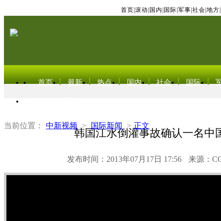
首页
|
滚动
|
国内
|
国际
|
军事
|
社会
|
地方
|
首页
最新
热点
国内
社会
国际
东北亚电视网
当前位置：
中新视频
>
国际新闻
>
正文
韩国江水倒灌事故确认一名中
发布时间：2013年07月17日 17:56
来源：C