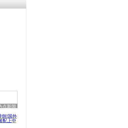
涓ㄥ浗闄呰
褰圭┖鍐涗
-10CE缁
妫€楠岋紝
浗鍏虫敞涓
灌事故确认
者
热点新闻
醉倒!国外
被配上中
国民乐