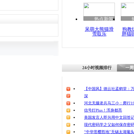
热点新闻
呆萌大熊猫滑
狗教
雪取乐
胖猫
24小时视频排行
一周
【中国风】德云社孟鹤堂：万
深
河北无腿老兵马三小：爬行19
信号灯Plus！浑身都亮
美国发言人即兴用中文回答
现代密码学之父如何保存密
“中华赏樱胜地”无锡太湖鼋