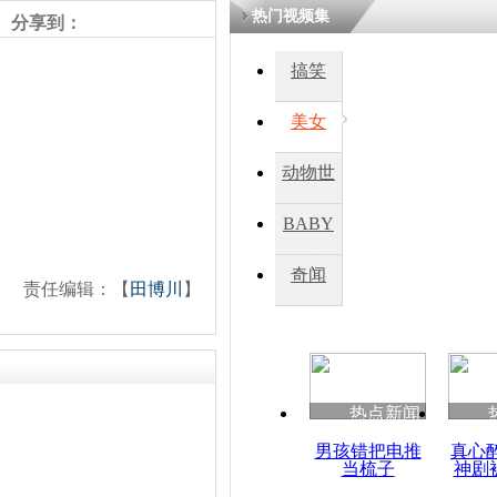
热门视频集
熷悎浣� 
分享到：
瘑灞€
搞笑
美女
娉板浗閫€
笂灏嗭細姝�
忓彈瀹炴垬
动物世
鍚稿紩澶氬
ㄤ笘鐣岃
界
BABY
秀
奇闻
韩国江水倒
责任编辑：【
田博川
】
一名中国死
热点新闻
男孩错把电推
真心
当梳子
神剧