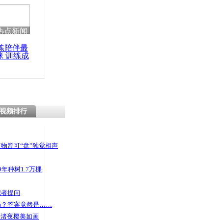
热点新闻
练陪伴最
咪 训练成
功瘦身
视频排行
物皆可“盘”独觉相声
年种树1.7万棵
记者提问
码？答案竟然是……
头渚夜樱美如画