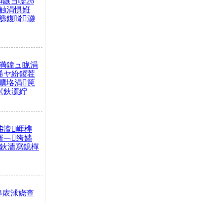
4鏃ヨ嚦26
触涓惧姙
綔鍑嗗灏
満鍏ュ眬涓
浠ヤ紛鍐茬
曠垎涓笢
《鈥濓紵
弗澶崕榫
搴﹁绔嬧
澂鈥濇寫鎴樿
缇庡浗娆查
簹涓庝腑鍥
┾€濓紝鍙嶅
解€斾笢鐩