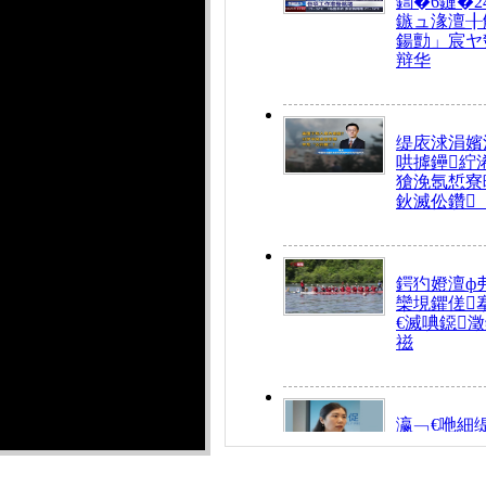
鍧�6鏈�2
鏃ュ湪澶╂
鍚勯」宸ヤ
辩华
缇庡浗涓嬪
哄摢鑸紵
獊浼氬惁寮
鈥滅伀鑽
鍔犳嬁澶ф
欒垷鑺傞
€滅唺鐚
禌
瀛﹁€咃細
€间笢鍗椾
解€滆劚閽
姪鎺ㄤ腑鍥