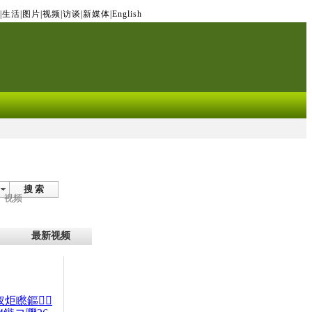
|
生活
|
图片
|
视频
|
访谈
|
新媒体
|
English
搜 索
视频
最新视频
杈炬矁鏂