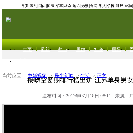
首页
|
滚动
|
国内
|
国际
|
军事
|
社会
|
地方
|
港澳
|
台湾
|
华人
|
侨网
|
财经
|
金融
|
首页
最新
热点
国内
社会
国际
东北亚电视网
当前位置：
中新视频
>
民生新闻
>
生活
>
正文
接吻空窗期排行榜出炉 江苏单身男女
发布时间：2013年07月18日 08:11
来源：