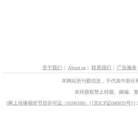
关于我们
|
About us
|
联系我们
|
广告服务
本网站所刊载信息，不代表中新社
未经授权禁止转载、摘编、
[
网上传播视听节目许可证（0106168）
] [
京ICP证040655号
] 