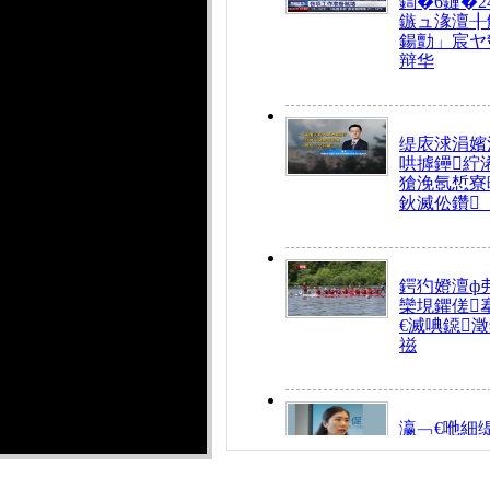
鍧�6鏈�2
鏃ュ湪澶╂
鍚勯」宸ヤ
辩华
缇庡浗涓嬪
哄摢鑸紵
獊浼氬惁寮
鈥滅伀鑽
鍔犳嬁澶ф
欒垷鑺傞
€滅唺鐚
禌
瀛﹁€咃細
€间笢鍗椾
解€滆劚閽
姪鎺ㄤ腑鍥