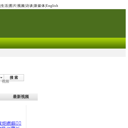
|
生活
|
图片
|
视频
|
访谈
|
新媒体
|
English
搜 索
视频
最新视频
杈炬矁鏂