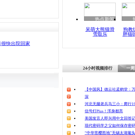
热点新闻
呆萌大熊猫滑
狗教
雪取乐
胖猫
将很快出院回家
24小时视频排行
一周
【中国风】德云社孟鹤堂：万
深
河北无腿老兵马三小：爬行19
信号灯Plus！浑身都亮
美国发言人即兴用中文回答
现代密码学之父如何保存密
“中华赏樱胜地”无锡太湖鼋