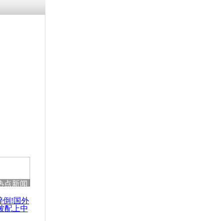
涓ㄥ浗闄呰
褰圭┖鍐涗
-10CE缁
妫€楠岋紝
浗鍏虫敞涓
称父亲明显
访者微笑并
热点新闻
醉倒!国外
被配上中
国民乐