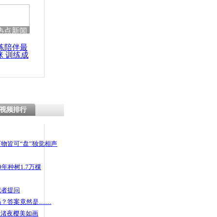
热点新闻
练陪伴最
咪 训练成
功瘦身
视频排行
物皆可“盘”独觉相声
年种树1.7万棵
记者提问
码？答案竟然是……
头渚夜樱美如画