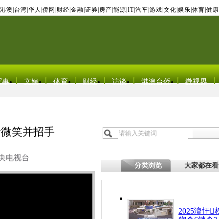
港澳
|
台湾
|
华人
|
侨网
|
财经
|
金融
|
证券
|
房产
|
能源
|
IT
|
汽车
|
游戏
|
文化
|
娱乐
|
体育
|
健康
军事
文娱
体育
财经
访谈
港澳台侨
微视界
者微笑并招手
央电视台
分类浏览
大家都在看
2025澶忓