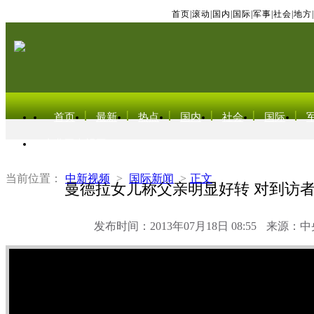
首页
|
滚动
|
国内
|
国际
|
军事
|
社会
|
地方
|
首页
最新
热点
国内
社会
国际
东北亚电视网
当前位置：
中新视频
>
国际新闻
>
正文
曼德拉女儿称父亲明显好转 对到访
发布时间：2013年07月18日 08:55
来源：中