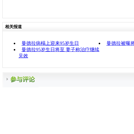
相关报道
曼德拉病榻上迎来95岁生日
曼德拉被曝
曼德拉95岁生日将至 妻子称治疗继续
见效