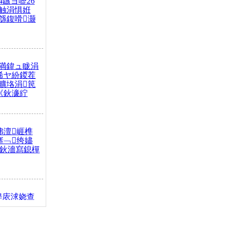
4鏃ヨ嚦26
触涓惧姙
綔鍑嗗灏
満鍏ュ眬涓
浠ヤ紛鍐茬
曠垎涓笢
《鈥濓紵
弗澶崕榫
搴﹁绔嬧
澂鈥濇寫鎴樿
缇庡浗娆查
簹涓庝腑鍥
┾€濓紝鍙嶅
解€斾笢鐩