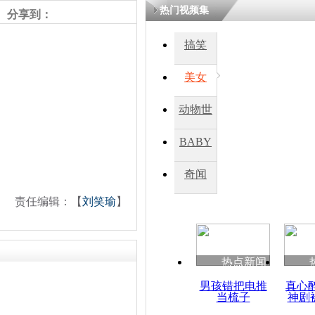
热门视频集
熷悎浣� 
分享到：
瘑灞€
搞笑
美女
娉板浗閫€
笂灏嗭細姝�
忓彈瀹炴垬
动物世
鍚稿紩澶氬
ㄤ笘鐣岃
界
BABY
秀
奇闻
曼德拉女儿
好转 对到
责任编辑：【
刘笑瑜
】
招手
热点新闻
男孩错把电推
真心
当梳子
神剧