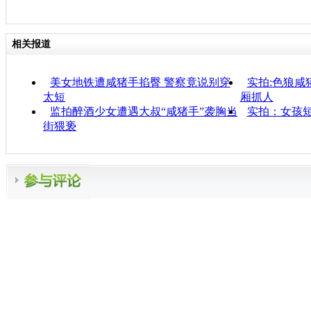
相关报道
美女地铁遭咸猪手掐臀 警察竟说别穿
实拍:色狼咸
太短
厢抓人
监拍醉酒少女遭遇大叔“咸猪手”袭胸当
实拍：女孩
街猥亵