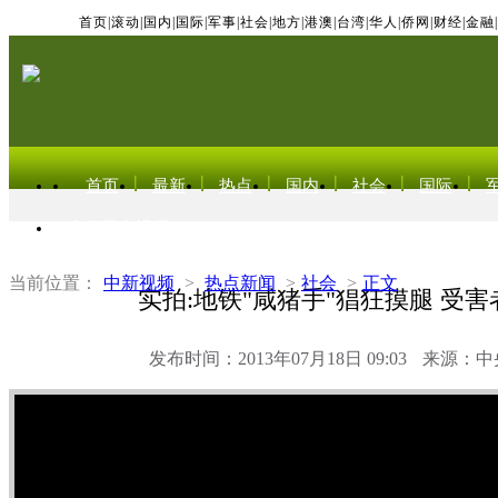
首页
|
滚动
|
国内
|
国际
|
军事
|
社会
|
地方
|
港澳
|
台湾
|
华人
|
侨网
|
财经
|
金融
|
首页
最新
热点
国内
社会
国际
东北亚电视网
当前位置：
中新视频
>
热点新闻
>
社会
>
正文
实拍:地铁"咸猪手"猖狂摸腿 受
发布时间：2013年07月18日 09:03
来源：中