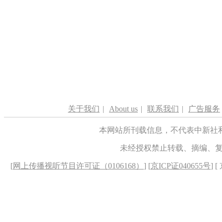
关于我们
|
About us
|
联系我们
|
广告服务
本网站所刊载信息，不代表中新社
未经授权禁止转载、摘编、
[
网上传播视听节目许可证（0106168）
] [
京ICP证040655号
] 