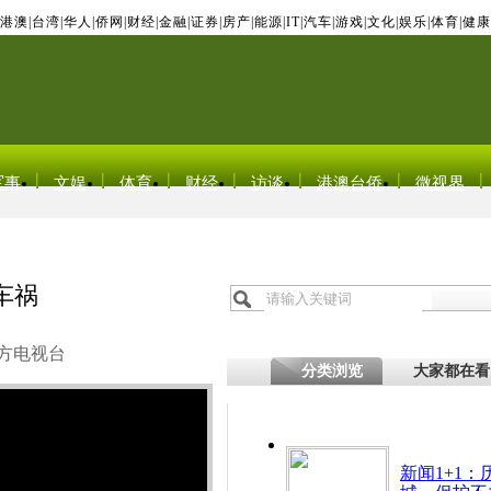
港澳
|
台湾
|
华人
|
侨网
|
财经
|
金融
|
证券
|
房产
|
能源
|
IT
|
汽车
|
游戏
|
文化
|
娱乐
|
体育
|
健康
军事
文娱
体育
财经
访谈
港澳台侨
微视界
车祸
方电视台
分类浏览
大家都在看
新闻1+1