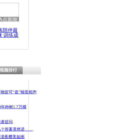
 哀思悼忠
热点新闻
练陪伴最
咪 训练成
落客 女乘
功瘦身
视频排行
物皆可“盘”独觉相声
年种树1.7万棵
记者提问
码？答案竟然是……
头渚夜樱美如画