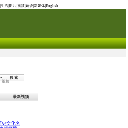
|
生活
|
图片
|
视频
|
访谈
|
新媒体
|
English
搜 索
视频
最新视频
：历史文化名