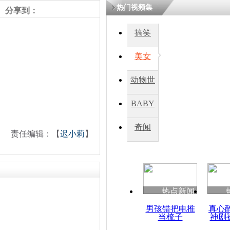
热门视频集
分享到：
四川一精神
搞笑
病发持大锤
美女
探访传承四
动物世
俗：近万民
英省亲送行
界
BABY
秀
奇闻
责任编辑：【
迟小莉
】
小伙骑车逆
崩溃 网上
因
热点新闻
四川兴文苗
度苗族花山
男孩错把电推
真心
当梳子
神剧