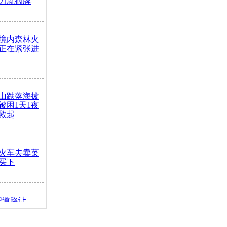
力就摘牌
境内森林火
正在紧张进
山跌落海拔
崖被困1天1夜
救起
火车去卖菜
买下
把道路让
突发疾病交