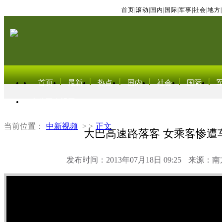
首页
|
滚动
|
国内
|
国际
|
军事
|
社会
|
地方
|
首页
最新
热点
国内
社会
国际
东北亚电视网
当前位置：
中新视频
> >
正文
大巴高速路落客 女乘客惨遭
发布时间：2013年07月18日 09:25
来源：南