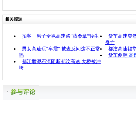
相关报道
拍客：男子全裸高速路“蒸桑拿”轻生
货车高速突然
身亡
男女高速玩“车震” 被查反问这不正常
都汶高速福
吗
货车侧翻
高
都江堰泥石流阻断都汶高速 大桥被冲
垮