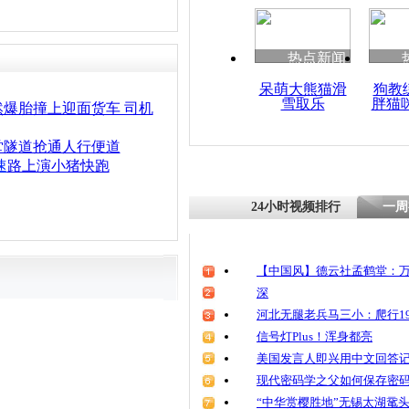
清明祭英烈
魂
热点新闻
呆萌大熊猫滑
狗教
雪取乐
胖猫
大巴高速路
爆胎撞上迎面货车 司机
客惨遭车祸
堂隧道抢通人行便道
速
路上演小猪快跑
24小时视频排行
一周
【中国风】德云社孟鹤堂：万
深
河北无腿老兵马三小：爬行19
信号灯Plus！浑身都亮
美国发言人即兴用中文回答
现代密码学之父如何保存密
“中华赏樱胜地”无锡太湖鼋