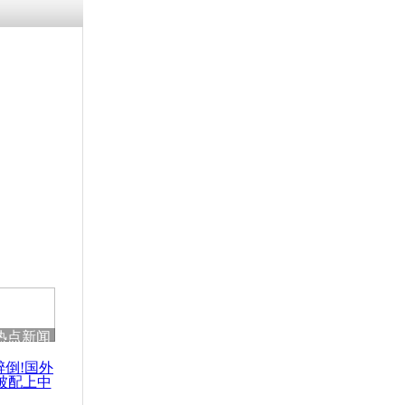
残疾男子因
砸银行
千年传统习
众为娥皇女
行被查情绪
回答崩溃原
热点新闻
乡上万人欢
节
醉倒!国外
被配上中
国民乐