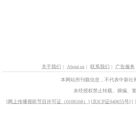
关于我们
|
About us
|
联系我们
|
广告服务
本网站所刊载信息，不代表中新社
未经授权禁止转载、摘编、
[
网上传播视听节目许可证（0106168）
] [
京ICP证040655号
] 