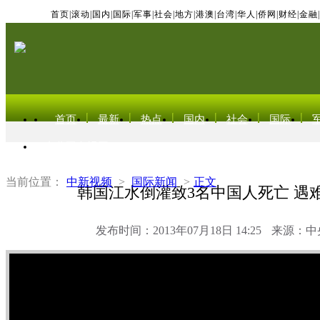
首页
|
滚动
|
国内
|
国际
|
军事
|
社会
|
地方
|
港澳
|
台湾
|
华人
|
侨网
|
财经
|
金融
|
首页
最新
热点
国内
社会
国际
东北亚电视网
当前位置：
中新视频
>
国际新闻
>
正文
韩国江水倒灌致3名中国人死亡 遇
发布时间：2013年07月18日 14:25
来源：中