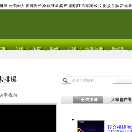
港澳
|
台湾
|
华人
|
侨网
|
财经
|
金融
|
证券
|
房产
|
能源
|
IT
|
汽车
|
游戏
|
文化
|
娱乐
|
体育
|
健康
军事
文娱
体育
财经
访谈
港澳台侨
微视界
索排爆
央电视台
分类浏览
大家都在看
鍥介檯鍐涗