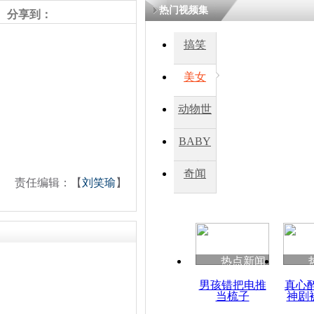
热门视频集
分享到：
搞笑
美女
动物世
界
BABY
秀
奇闻
责任编辑：【
刘笑瑜
】
热点新闻
男孩错把电推
真心
当梳子
神剧