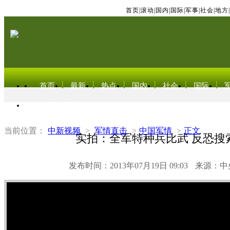
首页
|
滚动
|
国内
|
国际
|
军事
|
社会
|
地方
|
首页
最新
热点
国内
社会
国际
东北亚电视网
当前位置：
中新视频
>
军情直击
>
中国军情
>
正文
实拍：全军特种兵比武 反恐搜
发布时间：2013年07月19日 09:03
来源：中