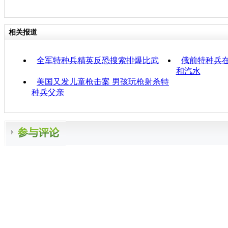
相关报道
全军特种兵精英反恐搜索排爆比武
俄前特种兵
和汽水
美国又发儿童枪击案 男孩玩枪射杀特
种兵父亲