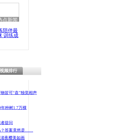
热点新闻
练陪伴最
咪 训练成
功瘦身
视频排行
物皆可“盘”独觉相声
年种树1.7万棵
记者提问
码？答案竟然是……
头渚夜樱美如画