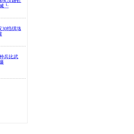
鏃犱汉鏈虹
滅┖
汉30绉掑垎
灙
种兵比武
爆