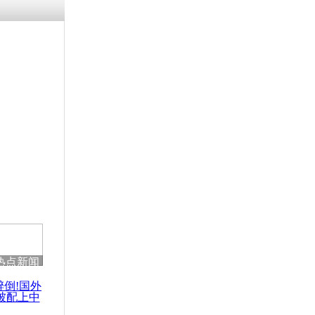
热点新闻
醉倒!国外
被配上中
国民乐