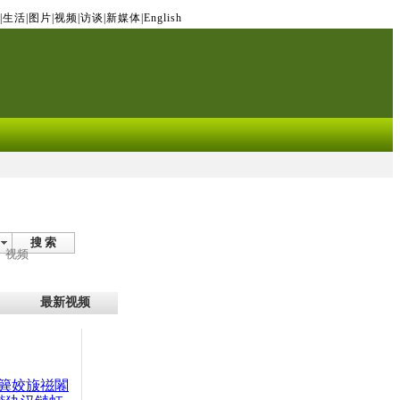
|
生活
|
图片
|
视频
|
访谈
|
新媒体
|
English
搜 索
视频
最新视频
簨姣旇禌闂