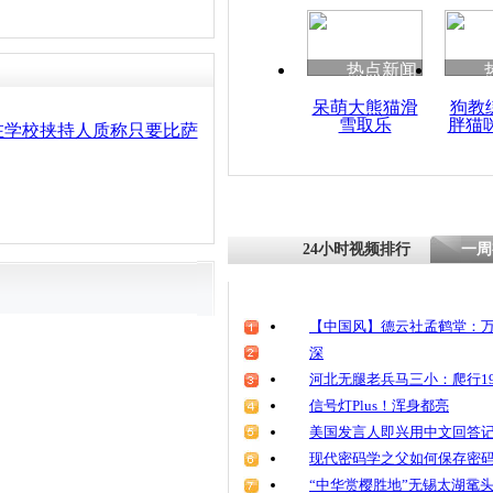
热点新闻
呆萌大熊猫滑
狗教
雪取乐
胖猫
在学校挟持人质称只要比萨
24小时视频排行
一周
【中国风】德云社孟鹤堂：万
深
河北无腿老兵马三小：爬行19
信号灯Plus！浑身都亮
美国发言人即兴用中文回答
现代密码学之父如何保存密
“中华赏樱胜地”无锡太湖鼋