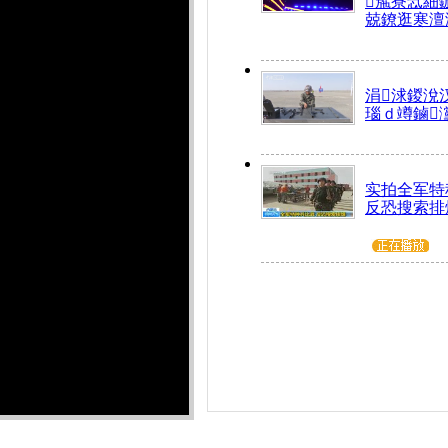
箷寮忥細
兢鐐逛寒澶
涓浗鍐涗
瑙ｄ竴鏀
实拍全军特
反恐搜索排