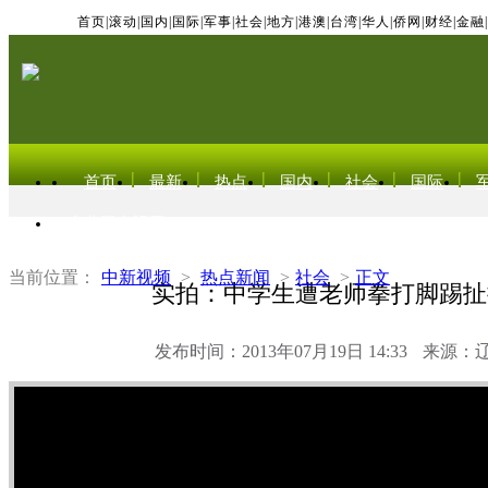
首页
|
滚动
|
国内
|
国际
|
军事
|
社会
|
地方
|
港澳
|
台湾
|
华人
|
侨网
|
财经
|
金融
|
首页
最新
热点
国内
社会
国际
东北亚电视网
当前位置：
中新视频
>
热点新闻
>
社会
>
正文
实拍：中学生遭老师拳打脚踢扯
发布时间：2013年07月19日 14:33
来源：