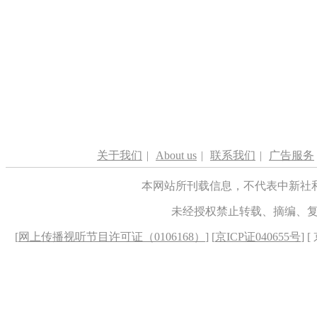
关于我们
|
About us
|
联系我们
|
广告服务
本网站所刊载信息，不代表中新社
未经授权禁止转载、摘编、
[
网上传播视听节目许可证（0106168）
] [
京ICP证040655号
] 