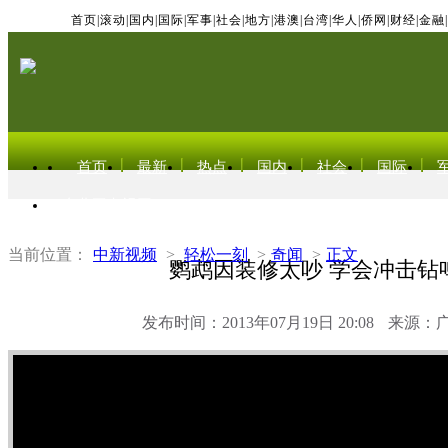
首页
|
滚动
|
国内
|
国际
|
军事
|
社会
|
地方
|
港澳
|
台湾
|
华人
|
侨网
|
财经
|
金融
|
首页
最新
热点
国内
社会
国际
东北亚电视网
当前位置：
中新视频
>
轻松一刻
>
奇闻
>
正文
鹦鹉因装修太吵 学会冲击钻
发布时间：2013年07月19日 20:08
来源：