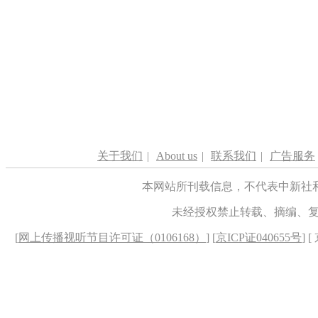
关于我们
|
About us
|
联系我们
|
广告服务
本网站所刊载信息，不代表中新社
未经授权禁止转载、摘编、
[
网上传播视听节目许可证（0106168）
] [
京ICP证040655号
] 