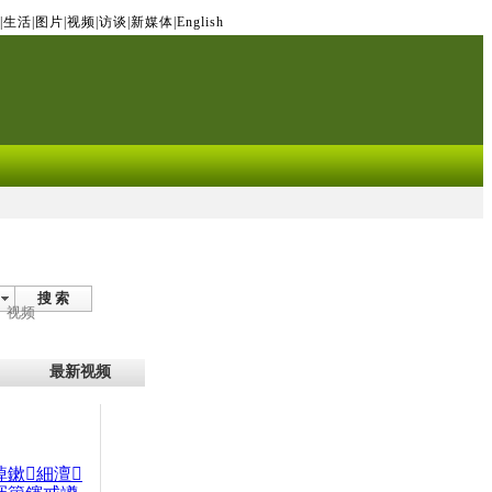
|
生活
|
图片
|
视频
|
访谈
|
新媒体
|
English
搜 索
视频
最新视频
晫鏉細澶