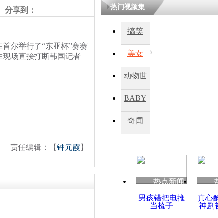
热门视频集
分享到：
搞笑
首尔举行了“东亚杯”赛赛
美女
在现场直接打断韩国记者
动物世
界
BABY
秀
奇闻
责任编辑：【
钟元霞
】
热点新闻
男孩错把电推
真心
当梳子
神剧