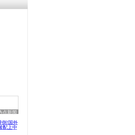
热点新闻
醉倒!国外
被配上中
国民乐