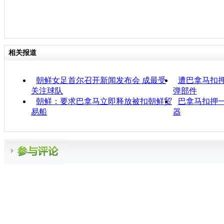
相关报道
朝鲜女足首尔召开新闻发布会 成最受
遭巴拿马扣押
关注球队
弹部件
朝鲜：要求巴拿马立即释放被扣朝鲜贸
巴拿马扣押一
易船
器