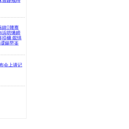
冧篃鑳戒竴
冻鍏竷骞
26浜哄悕鍗
褰掗槦 鑹惧
叆鍚嶅崟
布会上请记