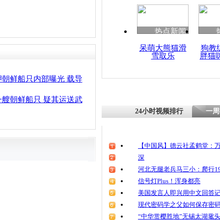
热点新闻
呆萌大熊猫滑
狗教
雪取乐
胖猫
朝鲜船只内部曝光 载导
艘朝鲜船只 疑其运送武
24小时视频排行
一周
【中国风】德云社孟鹤堂：万
深
河北无腿老兵马三小：爬行19
信号灯Plus！浑身都亮
美国发言人即兴用中文回答
现代密码学之父如何保存密
“中华赏樱胜地”无锡太湖鼋