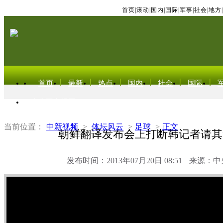
首页
|
滚动
|
国内
|
国际
|
军事
|
社会
|
地方
|
首页
最新
热点
国内
社会
国际
东北亚电视网
当前位置：
中新视频
>
体坛风云
>
足球
>
正文
朝鲜翻译发布会上打断韩记者请其
发布时间：2013年07月20日 08:51
来源：中