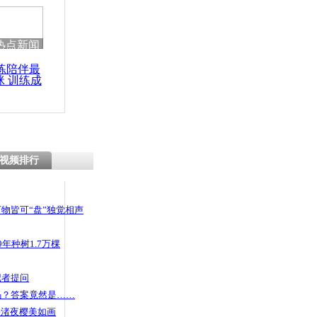
热点新闻
练陪伴最
咪 训练成
功瘦身
视频排行
物皆可“盘”独觉相声
年种树1.7万棵
记者提问
码？答案竟然是……
头渚夜樱美如画