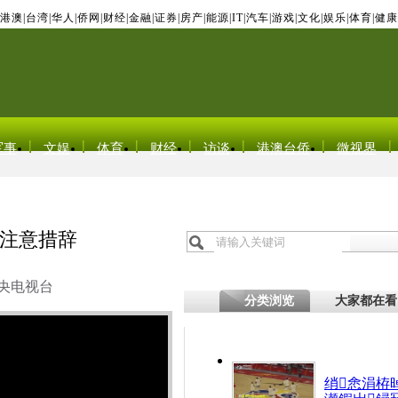
港澳
|
台湾
|
华人
|
侨网
|
财经
|
金融
|
证券
|
房产
|
能源
|
IT
|
汽车
|
游戏
|
文化
|
娱乐
|
体育
|
健康
军事
文娱
体育
财经
访谈
港澳台侨
微视界
注意措辞
央电视台
分类浏览
大家都在看
绡悆涓栫