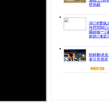
瀬鍜岀鐞
璧风帺
涓浗鐢疯
垮窞闆嗚
曪細姝︾
厠妫潕鍙
朝鲜翻译发
者注意措辞