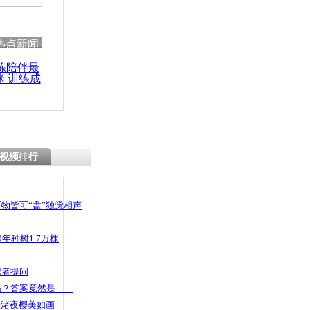
热点新闻
练陪伴最
咪 训练成
功瘦身
视频排行
物皆可“盘”独觉相声
年种树1.7万棵
记者提问
码？答案竟然是……
头渚夜樱美如画