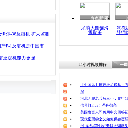
热点新闻
呆萌大熊猫滑
狗教
雪取乐
胖猫
伊尔-38反潜机 扩大监测
产P-1反潜机是中国潜
C反潜巡逻机能力更强
24小时视频排行
一周
【中国风】德云社孟鹤堂：万
深
河北无腿老兵马三小：爬行19
信号灯Plus！浑身都亮
美国发言人即兴用中文回答
现代密码学之父如何保存密
“中华赏樱胜地”无锡太湖鼋