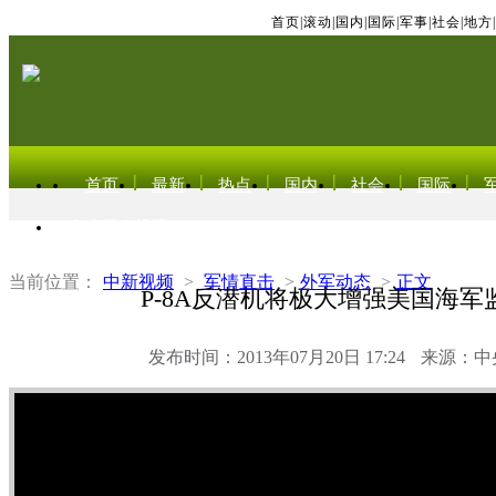
首页
|
滚动
|
国内
|
国际
|
军事
|
社会
|
地方
|
首页
最新
热点
国内
社会
国际
东北亚电视网
当前位置：
中新视频
>
军情直击
>
外军动态
>
正文
P-8A反潜机将极大增强美国海军
发布时间：2013年07月20日 17:24
来源：中