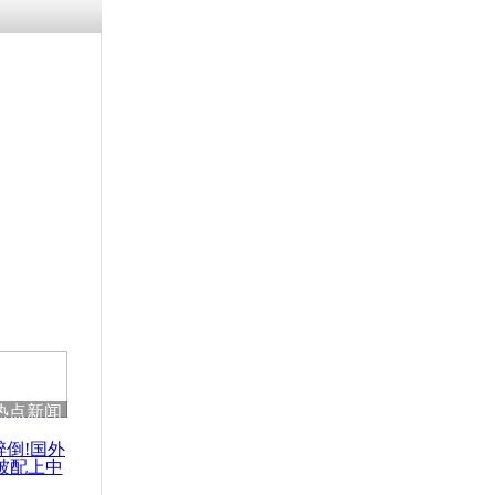
热点新闻
醉倒!国外
被配上中
国民乐