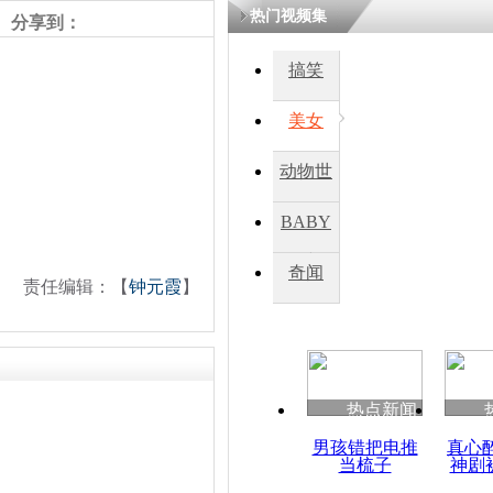
热门视频集
分享到：
搞笑
美女
动物世
界
BABY
秀
奇闻
责任编辑：【
钟元霞
】
热点新闻
男孩错把电推
真心
当梳子
神剧