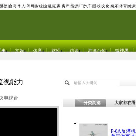
港澳
|
台湾
|
华人
|
侨网
|
财经
|
金融
|
证券
|
房产
|
能源
|
IT
|
汽车
|
游戏
|
文化
|
娱乐
|
体育
|
健康
军事
文娱
体育
财经
访谈
港澳台侨
微视界
监视能力
央电视台
分类浏览
大家都在看
P-8A反潜