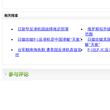
相关报道
日新型反潜机因故障推迟部署
俄罗斯拟升级
范围
日媒吹嘘P-1反潜机是中国潜艇“天敌”
日媒吹嘘其国
艇"天敌"
台军舰南海执勤 遭美国反潜机盘旋监
P-1比P-3
控