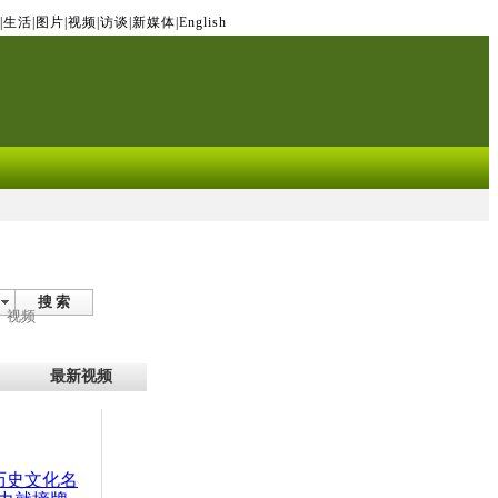
|
生活
|
图片
|
视频
|
访谈
|
新媒体
|
English
搜 索
视频
最新视频
：历史文化名