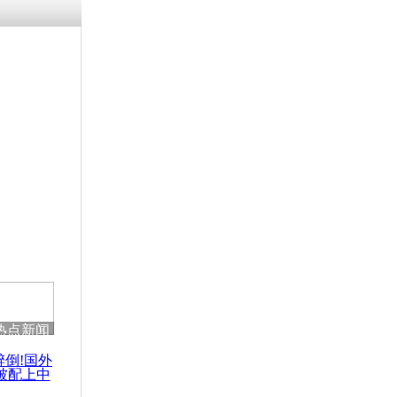
残疾男子因
砸银行
千年传统习
众为娥皇女
行被查情绪
回答崩溃原
热点新闻
乡上万人欢
节
醉倒!国外
被配上中
国民乐