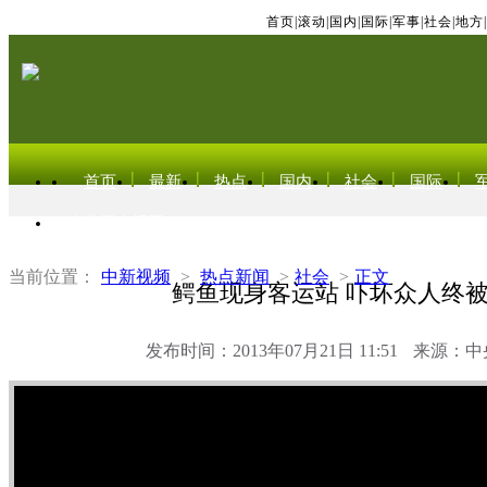
首页
|
滚动
|
国内
|
国际
|
军事
|
社会
|
地方
|
首页
最新
热点
国内
社会
国际
东北亚电视网
当前位置：
中新视频
>
热点新闻
>
社会
>
正文
鳄鱼现身客运站 吓坏众人终
发布时间：2013年07月21日 11:51
来源：中