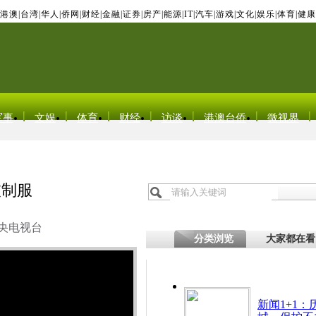
港澳
|
台湾
|
华人
|
侨网
|
财经
|
金融
|
证券
|
房产
|
能源
|
IT
|
汽车
|
游戏
|
文化
|
娱乐
|
体育
|
健康
军事
文娱
体育
财经
访谈
港澳台侨
微视界
被制服
央电视台
分类浏览
大家都在看
新闻1+1