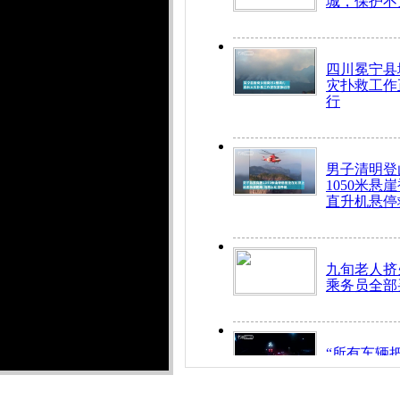
城，保护不
四川冕宁县
灾扑救工作
行
男子清明登
1050米悬
直升机悬停
九旬老人挤
乘务员全部
“所有车辆
开！”儿童
警急速救助