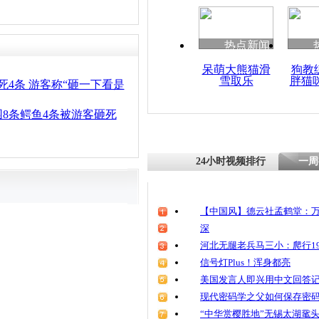
清明祭英烈
魂
热点新闻
呆萌大熊猫滑
狗教
雪取乐
胖猫
鳄鱼现身客
死4条 游客称“砸一下看是
众人终被制
8条鳄鱼4条被游客砸死
24小时视频排行
一周
【中国风】德云社孟鹤堂：万
深
河北无腿老兵马三小：爬行19
信号灯Plus！浑身都亮
美国发言人即兴用中文回答
现代密码学之父如何保存密
“中华赏樱胜地”无锡太湖鼋