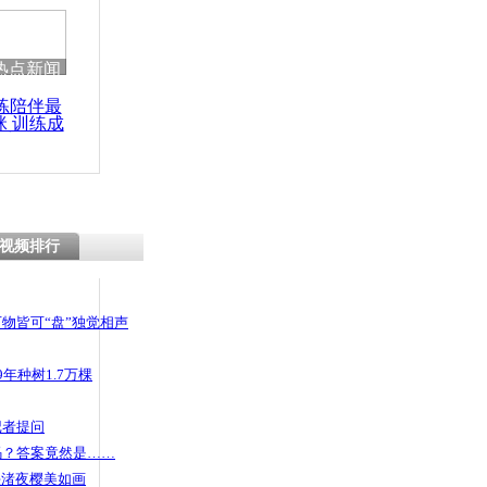
 哀思悼忠
热点新闻
练陪伴最
咪 训练成
运站 吓坏
功瘦身
服
视频排行
物皆可“盘”独觉相声
年种树1.7万棵
记者提问
码？答案竟然是……
头渚夜樱美如画