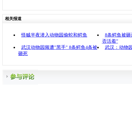
相关报道
怪贼半夜潜入动物园偷蛇和鳄鱼
8条鳄鱼被砸
否活着”
武汉动物园频遭"黑手" 8条鳄鱼4条被
武汉：动物园
砸死