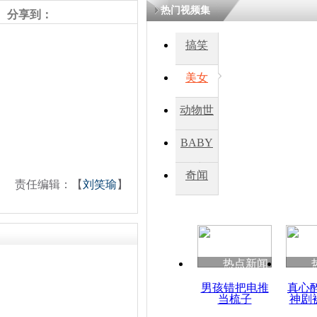
热门视频集
分享到：
四川一精神
搞笑
病发持大锤
美女
探访传承四
动物世
俗：近万民
英省亲送行
界
BABY
秀
奇闻
责任编辑：【
刘笑瑜
】
小伙骑车逆
崩溃 网上
因
热点新闻
四川兴文苗
度苗族花山
男孩错把电推
真心
当梳子
神剧