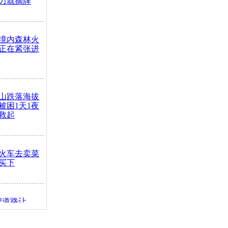
力就摘牌
境内森林火
正在紧张进
山跌落海拔
崖被困1天1夜
救起
火车去卖菜
买下
把道路让
突发疾病交