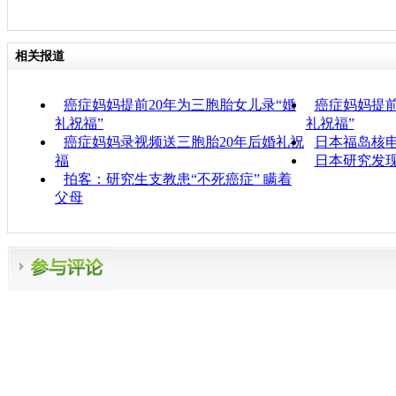
相关报道
癌症妈妈提前20年为三胞胎女儿录“婚
癌症妈妈提前
礼祝福”
礼祝福”
癌症妈妈录视频送三胞胎20年后婚礼祝
日本福岛核
福
日本研究发
拍客：研究生支教患“不死癌症” 瞒着
父母