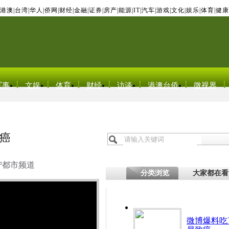
港澳
|
台湾
|
华人
|
侨网
|
财经
|
金融
|
证券
|
房产
|
能源
|
IT
|
汽车
|
游戏
|
文化
|
娱乐
|
体育
|
健康
军事
文娱
体育
财经
访谈
港澳台侨
微视界
癌
宁都市频道
分类浏览
大家都在看
微博爆料吃