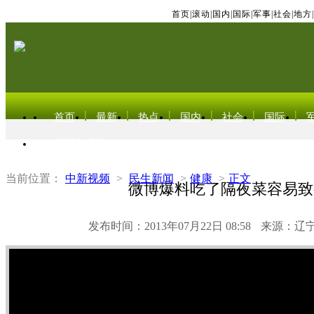
首页
|
滚动
|
国内
|
国际
|
军事
|
社会
|
地方
|
首页
最新
热点
国内
社会
国际
东北亚电视网
当前位置：
中新视频
>
民生新闻
>
健康
>
正文
微博爆料吃了隔夜菜容易致
发布时间：2013年07月22日 08:58
来源：辽