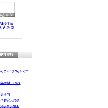
热点新闻
练陪伴最
咪 训练成
功瘦身
视频排行
物皆可“盘”独觉相声
年种树1.7万棵
记者提问
码？答案竟然是……
头渚夜樱美如画