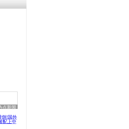
热点新闻
醉倒!国外
被配上中
国民乐