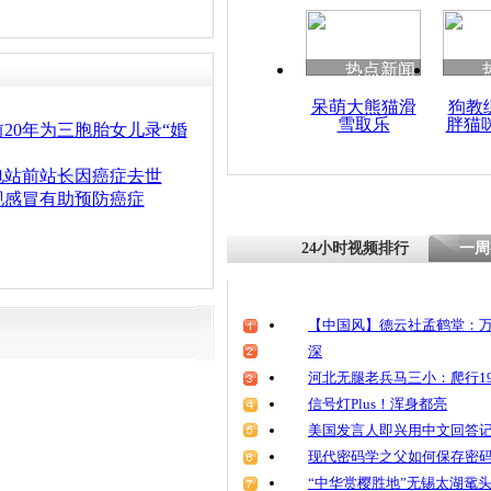
热点新闻
呆萌大熊猫滑
狗教
雪取乐
胖猫
20年为三胞胎女儿录“婚
电站前站长因癌症去世
现感冒有助预防癌症
24小时视频排行
一周
【中国风】德云社孟鹤堂：万
深
河北无腿老兵马三小：爬行19
信号灯Plus！浑身都亮
美国发言人即兴用中文回答
现代密码学之父如何保存密
“中华赏樱胜地”无锡太湖鼋