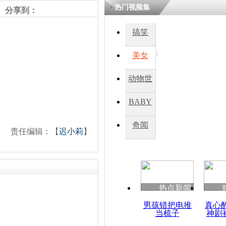
热门视频集
分享到：
搞笑
美女
动物世
界
BABY
秀
奇闻
责任编辑：【
迟小莉
】
热点新闻
男孩错把电推
真心
当梳子
神剧