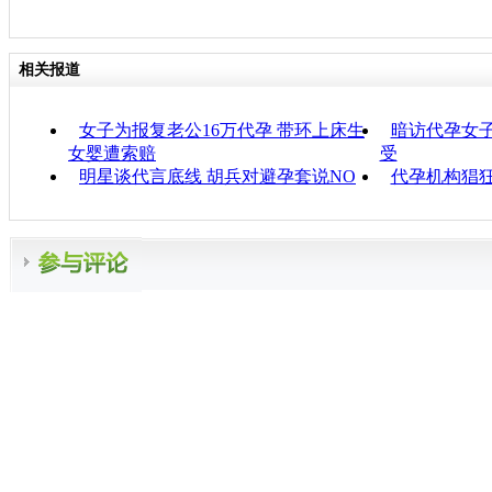
相关报道
女子为报复老公16万代孕 带环上床生
暗访代孕女
女婴遭索赔
受
明星谈代言底线 胡兵对避孕套说NO
代孕机构猖狂