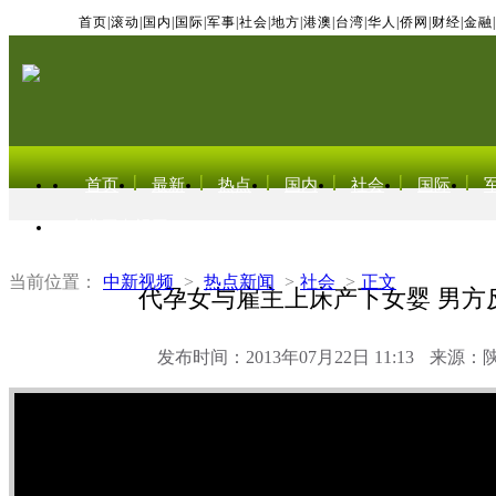
首页
|
滚动
|
国内
|
国际
|
军事
|
社会
|
地方
|
港澳
|
台湾
|
华人
|
侨网
|
财经
|
金融
|
首页
最新
热点
国内
社会
国际
东北亚电视网
当前位置：
中新视频
>
热点新闻
>
社会
>
正文
代孕女与雇主上床产下女婴 男方
发布时间：2013年07月22日 11:13
来源：