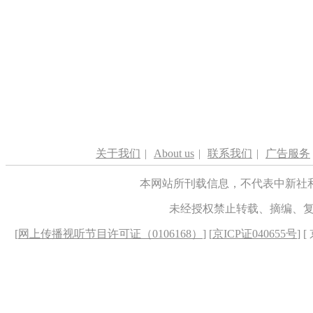
关于我们
|
About us
|
联系我们
|
广告服务
本网站所刊载信息，不代表中新社
未经授权禁止转载、摘编、
[
网上传播视听节目许可证（0106168）
] [
京ICP证040655号
] 