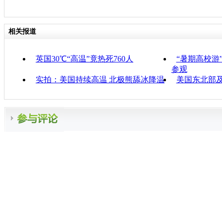
相关报道
英国30℃“高温”竟热死760人
“暑期高校游
参观
实拍：美国持续高温 北极熊舔冰降温
美国东北部