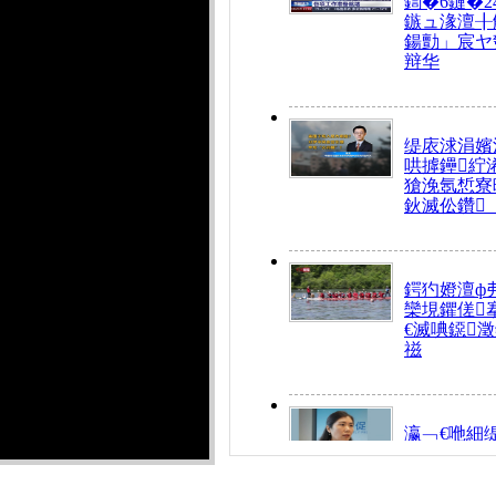
鍧�6鏈�2
鏃ュ湪澶╂
鍚勯」宸ヤ
辩华
缇庡浗涓嬪
哄摢鑸紵
獊浼氬惁寮
鈥滅伀鑽
鍔犳嬁澶ф
欒垷鑺傞
€滅唺鐚
禌
瀛﹁€咃細
€间笢鍗椾
解€滆劚閽
姪鎺ㄤ腑鍥