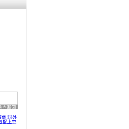
涓ㄥ浗闄呰
褰圭┖鍐涗
-10CE缁
妫€楠岋紝
浗鍏虫敞涓
温 铁轨热
热点新闻
醉倒!国外
被配上中
国民乐