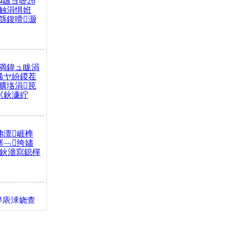
4鏃ヨ嚦26
触涓惧姙
綔鍑嗗灏
満鍏ュ眬涓
浠ヤ紛鍐茬
曠垎涓笢
《鈥濓紵
弗澶崕榫
搴﹁绔嬧
澂鈥濇寫鎴樿
缇庡浗娆查
簹涓庝腑鍥
┾€濓紝鍙嶅
解€斾笢鐩