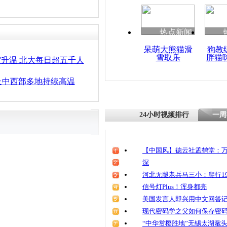
热点新闻
呆萌大熊猫滑
狗教
雪取乐
胖猫
”升温 北大每日超五千人
及中西部多地持续高温
24小时视频排行
一周
【中国风】德云社孟鹤堂：万
深
河北无腿老兵马三小：爬行19
信号灯Plus！浑身都亮
美国发言人即兴用中文回答
现代密码学之父如何保存密
“中华赏樱胜地”无锡太湖鼋