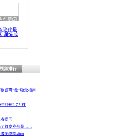
热点新闻
练陪伴最
咪 训练成
功瘦身
视频排行
物皆可“盘”独觉相声
年种树1.7万棵
记者提问
码？答案竟然是……
头渚夜樱美如画