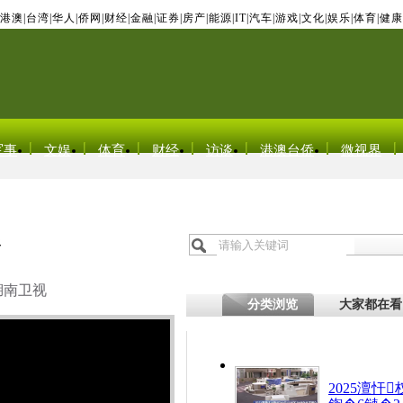
港澳
|
台湾
|
华人
|
侨网
|
财经
|
金融
|
证券
|
房产
|
能源
|
IT
|
汽车
|
游戏
|
文化
|
娱乐
|
体育
|
健康
军事
文娱
体育
财经
访谈
港澳台侨
微视界
形
湖南卫视
分类浏览
大家都在看
2025澶忓