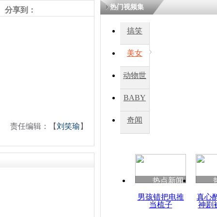
热门视频集
熷悎浣� 
分享到：
瘑灞€
搞笑
美女
娉板浗閫€
笂灏嗭細姝�
忓彈瀹炴垬
动物世
鍚稿紩澶氬
ㄤ笘鐣岃
界
BABY
秀
奇闻
英国持续高
责任编辑：【
刘笑瑜
】
变形
热点新闻
男孩错把电推
真心
当梳子
神剧