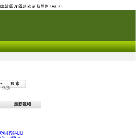
|
生活
|
图片
|
视频
|
访谈
|
新媒体
|
English
搜 索
视频
最新视频
杈炬矁鏂