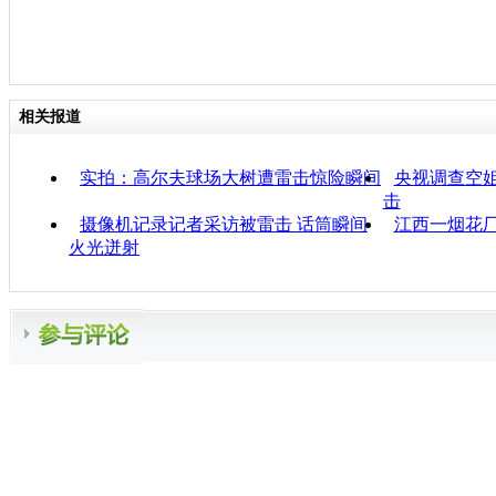
相关报道
实拍：高尔夫球场大树遭雷击惊险瞬间
央视调查空
击
摄像机记录记者采访被雷击 话筒瞬间
江西一烟花
火光迸射