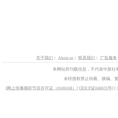
关于我们
|
About us
|
联系我们
|
广告服务
本网站所刊载信息，不代表中新社
未经授权禁止转载、摘编、
[
网上传播视听节目许可证（0106168）
] [
京ICP证040655号
] 