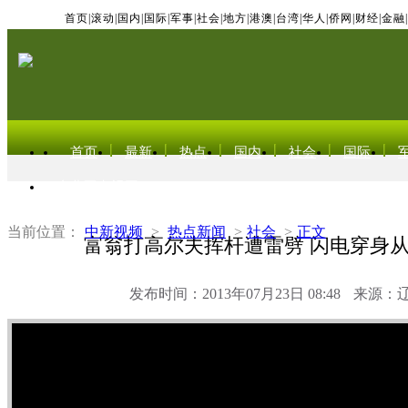
首页
|
滚动
|
国内
|
国际
|
军事
|
社会
|
地方
|
港澳
|
台湾
|
华人
|
侨网
|
财经
|
金融
|
首页
最新
热点
国内
社会
国际
东北亚电视网
当前位置：
中新视频
>
热点新闻
>
社会
>
正文
富翁打高尔夫挥杆遭雷劈 闪电穿身
发布时间：2013年07月23日 08:48
来源：