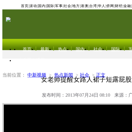
首页
|
滚动
|
国内
|
国际
|
军事
|
社会
|
地方
|
港澳
|
台湾
|
华人
|
侨网
|
财经
|
金融
|
首页
最新
热点
国内
社会
国际
东北亚电视网
当前位置：
中新视频
>
热点新闻
>
社会
>
正文
女老师提醒女路人裙子短露屁股
发布时间：2013年07月24日 08:10
来源：