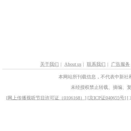
关于我们
|
About us
|
联系我们
|
广告服务
本网站所刊载信息，不代表中新社
未经授权禁止转载、摘编、
[
网上传播视听节目许可证（0106168）
] [
京ICP证040655号
] 