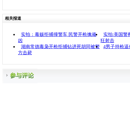
相关报道
实拍：毒贩拒捕撞警车 民警开枪擒顽
实拍:美国警
凶
狂射击
湖南常德毒枭开枪拒捕钻进死胡同被警
4男子持枪逼
方击毙