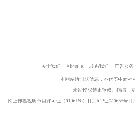
关于我们
|
About us
|
联系我们
|
广告服务
本网站所刊载信息，不代表中新社
未经授权禁止转载、摘编、
[
网上传播视听节目许可证（0106168）
] [
京ICP证040655号
] 