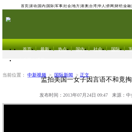
首页
|
滚动
|
国内
|
国际
|
军事
|
社会
|
地方
|
港澳
|
台湾
|
华人
|
侨网
|
财经
|
金融
|
首页
最新
热点
国内
社会
国际
东北亚电视网
当前位置：
中新视频
>
国际新闻
>
正文
监拍美国一女子因言语不和竟掏
发布时间：2013年07月24日 09:47
来源：中