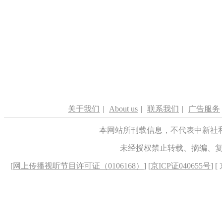
关于我们
|
About us
|
联系我们
|
广告服务
本网站所刊载信息，不代表中新社
未经授权禁止转载、摘编、
[
网上传播视听节目许可证（0106168）
] [
京ICP证040655号
] 