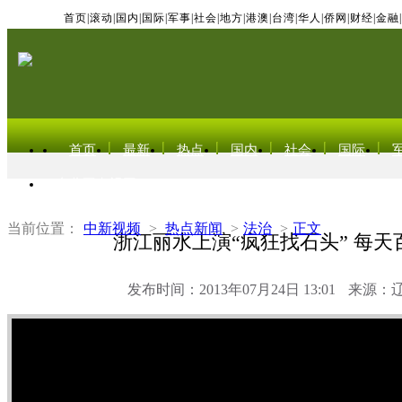
首页
|
滚动
|
国内
|
国际
|
军事
|
社会
|
地方
|
港澳
|
台湾
|
华人
|
侨网
|
财经
|
金融
|
首页
最新
热点
国内
社会
国际
东北亚电视网
当前位置：
中新视频
>
热点新闻
>
法治
>
正文
浙江丽水上演“疯狂找石头” 每天
发布时间：2013年07月24日 13:01
来源：