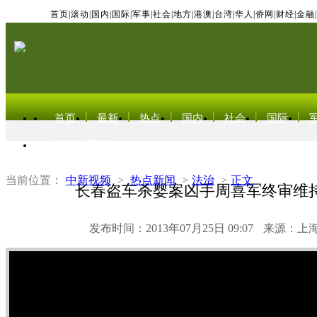
首页
|
滚动
|
国内
|
国际
|
军事
|
社会
|
地方
|
港澳
|
台湾
|
华人
|
侨网
|
财经
|
金融
|
首页
最新
热点
国内
社会
国际
东北亚电视网
当前位置：
中新视频
>
热点新闻
>
法治
>
正文
长春盗车杀婴案凶手周喜军终审维
发布时间：2013年07月25日 09:07
来源：上