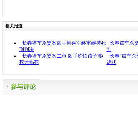
相关报道
长春盗车杀婴案凶手周喜军终审维持死
长春盗车杀
刑判决
判
长春盗车杀婴案二审 凶手称怕孩子冻
长春“盗车杀
死才掐死
诉状