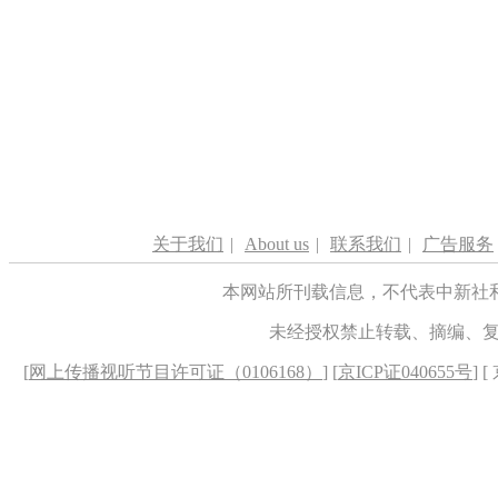
关于我们
|
About us
|
联系我们
|
广告服务
本网站所刊载信息，不代表中新社
未经授权禁止转载、摘编、
[
网上传播视听节目许可证（0106168）
] [
京ICP证040655号
] 