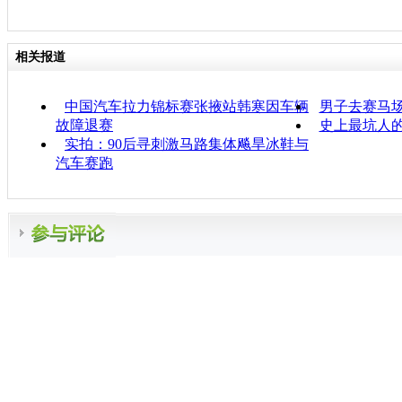
相关报道
中国汽车拉力锦标赛张掖站韩寒因车辆
男子去赛马场
故障退赛
史上最坑人
实拍：90后寻刺激马路集体飚旱冰鞋与
汽车赛跑