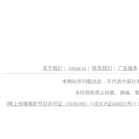
关于我们
|
About us
|
联系我们
|
广告服务
本网站所刊载信息，不代表中新社
未经授权禁止转载、摘编、
[
网上传播视听节目许可证（0106168）
] [
京ICP证040655号
] 