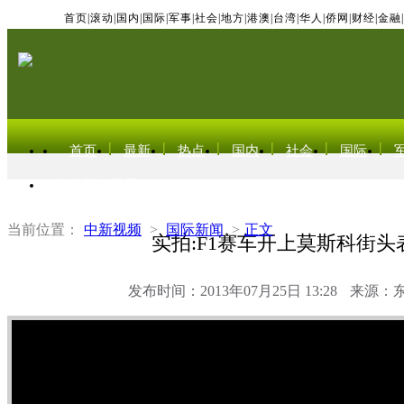
首页
|
滚动
|
国内
|
国际
|
军事
|
社会
|
地方
|
港澳
|
台湾
|
华人
|
侨网
|
财经
|
金融
|
首页
最新
热点
国内
社会
国际
东北亚电视网
当前位置：
中新视频
>
国际新闻
>
正文
实拍:F1赛车开上莫斯科街头
发布时间：2013年07月25日 13:28
来源：