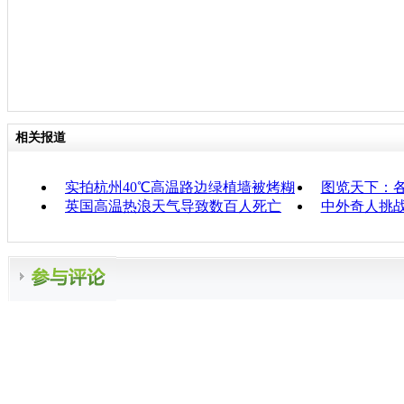
相关报道
实拍杭州40℃高温路边绿植墙被烤糊
图览天下：各
英国高温热浪天气导致数百人死亡
中外奇人挑战