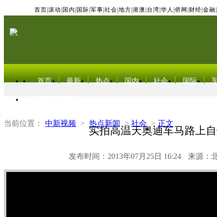
首页
|
滚动
|
国内
|
国际
|
军事
|
社会
|
地方
|
港澳
|
台湾
|
华人
|
侨网
|
财经
|
金融
|
首页
最新
热点
国内
社会
国际
东北亚电视网
当前位置：
中新视频
>
热点新闻
>
社会
>
正文
实拍高温天奥迪车马路上自
发布时间：2013年07月25日 16:24
来源：