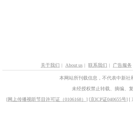
关于我们
|
About us
|
联系我们
|
广告服务
本网站所刊载信息，不代表中新社
未经授权禁止转载、摘编、
[
网上传播视听节目许可证（0106168）
] [
京ICP证040655号
] 