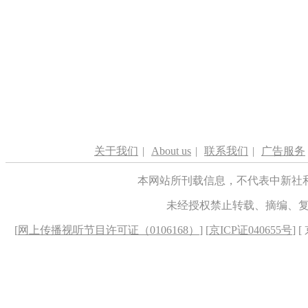
关于我们
|
About us
|
联系我们
|
广告服务
本网站所刊载信息，不代表中新社
未经授权禁止转载、摘编、
[
网上传播视听节目许可证（0106168）
] [
京ICP证040655号
] 