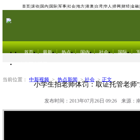
首页
|
滚动
|
国内
|
国际
|
军事
|
社会
|
地方
|
港澳
|
台湾
|
华人
|
侨网
|
财经
|
金融
|
首页
最新
热点
国内
社会
国际
东北亚电视网
当前位置：
中新视频
>
热点新闻
>
社会
>
正文
小学生拍老师体罚：取证托管老师"
发布时间：2013年07月26日 09:26
来源：