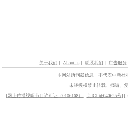
关于我们
|
About us
|
联系我们
|
广告服务
本网站所刊载信息，不代表中新社
未经授权禁止转载、摘编、
[
网上传播视听节目许可证（0106168）
] [
京ICP证040655号
] 