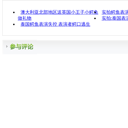
澳大利亚北部地区送英国小王子小鳄鱼
实拍鳄鱼表演
做礼物
实拍:泰国表
泰国鳄鱼表演失控 表演者鳄口逃生