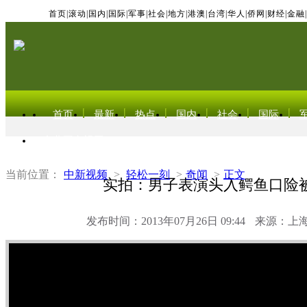
首页
|
滚动
|
国内
|
国际
|
军事
|
社会
|
地方
|
港澳
|
台湾
|
华人
|
侨网
|
财经
|
金融
|
首页
最新
热点
国内
社会
国际
东北亚电视网
当前位置：
中新视频
>
轻松一刻
>
奇闻
>
正文
实拍：男子表演头入鳄鱼口险
发布时间：2013年07月26日 09:44
来源：上