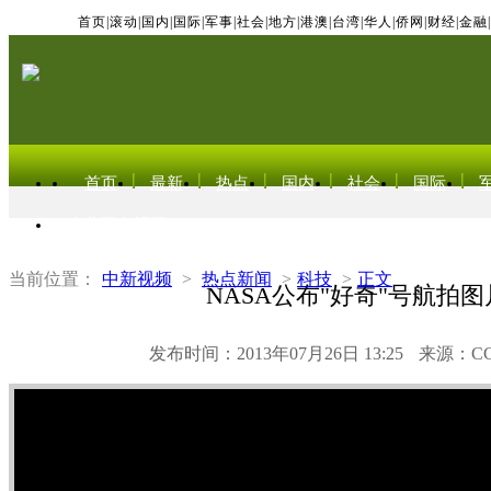
首页
|
滚动
|
国内
|
国际
|
军事
|
社会
|
地方
|
港澳
|
台湾
|
华人
|
侨网
|
财经
|
金融
|
首页
最新
热点
国内
社会
国际
东北亚电视网
当前位置：
中新视频
>
热点新闻
>
科技
>
正文
NASA公布"好奇"号航拍图
发布时间：2013年07月26日 13:25
来源：C