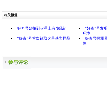
相关报道
好奇号疑拍到火星上有"蜥蜴"
“好奇”号发
环境
“好奇”号首次钻取火星基岩样品
好奇号探测
体