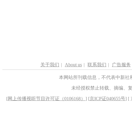
关于我们
|
About us
|
联系我们
|
广告服务
本网站所刊载信息，不代表中新社
未经授权禁止转载、摘编、
[
网上传播视听节目许可证（0106168）
] [
京ICP证040655号
] 