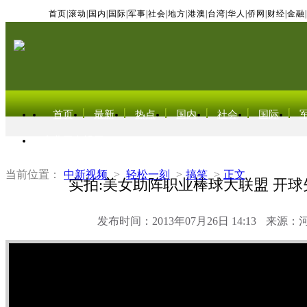
首页
|
滚动
|
国内
|
国际
|
军事
|
社会
|
地方
|
港澳
|
台湾
|
华人
|
侨网
|
财经
|
金融
|
首页
最新
热点
国内
社会
国际
东北亚电视网
当前位置：
中新视频
>
轻松一刻
>
搞笑
>
正文
实拍:美女助阵职业棒球大联盟 开
发布时间：2013年07月26日 14:13
来源：