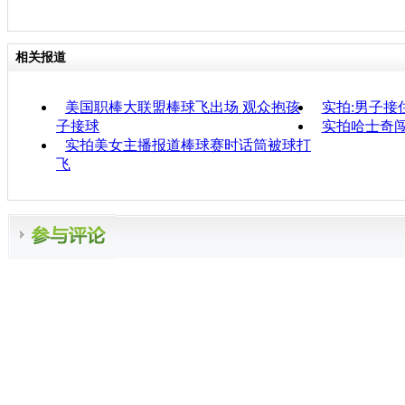
相关报道
美国职棒大联盟棒球飞出场 观众抱孩
实拍:男子接
子接球
实拍哈士奇
实拍美女主播报道棒球赛时话筒被球打
飞