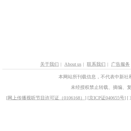
关于我们
|
About us
|
联系我们
|
广告服务
本网站所刊载信息，不代表中新社
未经授权禁止转载、摘编、
[
网上传播视听节目许可证（0106168）
] [
京ICP证040655号
] 