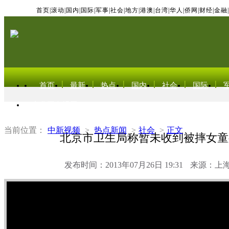
首页
|
滚动
|
国内
|
国际
|
军事
|
社会
|
地方
|
港澳
|
台湾
|
华人
|
侨网
|
财经
|
金融
|
首页
最新
热点
国内
社会
国际
东北亚电视网
当前位置：
中新视频
>
热点新闻
>
社会
>
正文
北京市卫生局称暂未收到被摔女童
发布时间：2013年07月26日 19:31
来源：上