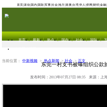
首页
|
滚动
|
国内
|
国际
|
军事
|
社会
|
地方
|
港澳
|
台湾
|
华人
|
侨网
|
财经
|
金融
|
首页
最新
热点
国内
社会
国际
东北亚电视网
当前位置：
中新视频
>
热点新闻
>
社会
>
正文
东莞一村支书被曝组织公款
发布时间：2013年07月27日 08:35
来源：上