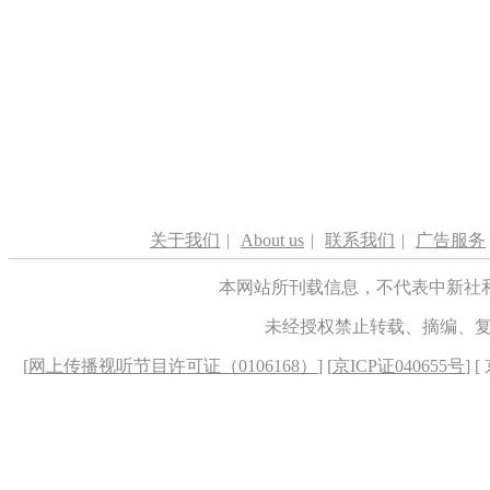
关于我们
|
About us
|
联系我们
|
广告服务
本网站所刊载信息，不代表中新社
未经授权禁止转载、摘编、
[
网上传播视听节目许可证（0106168）
] [
京ICP证040655号
] 