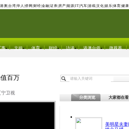
港澳
|
台湾
|
华人
|
侨网
|
财经
|
金融
|
证券
|
房产
|
能源
|
IT
|
汽车
|
游戏
|
文化
|
娱乐
|
体育
|
健康
军事
文娱
体育
财经
访谈
港澳台侨
微视界
桶值百万
辽宁卫视
分类浏览
大家都在看
美明星夫妻