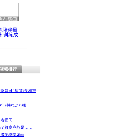
热点新闻
练陪伴最
咪 训练成
功瘦身
视频排行
物皆可“盘”独觉相声
年种树1.7万棵
记者提问
码？答案竟然是……
头渚夜樱美如画