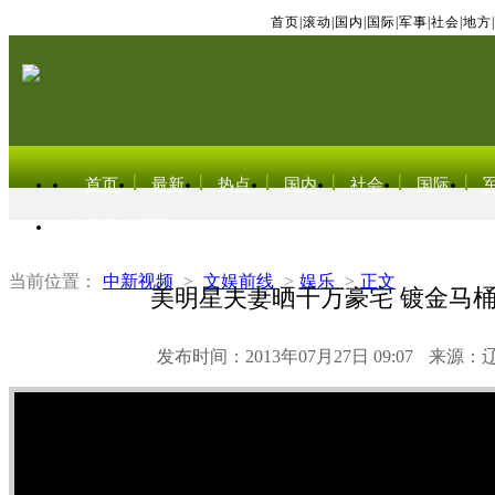
首页
|
滚动
|
国内
|
国际
|
军事
|
社会
|
地方
|
首页
最新
热点
国内
社会
国际
东北亚电视网
当前位置：
中新视频
>
文娱前线
>
娱乐
>
正文
美明星夫妻晒千万豪宅 镀金马
发布时间：2013年07月27日 09:07
来源：