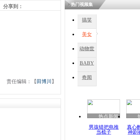
热门视频集
分享到：
搞笑
美女
动物世
界
BABY
秀
奇闻
责任编辑：【
田博川
】
热点新闻
男孩错把电推
真心
当梳子
神剧