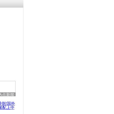
热点新闻
醉倒!国外
被配上中
国民乐