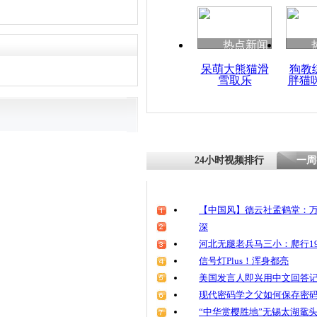
热点新闻
呆萌大熊猫滑
狗教
雪取乐
胖猫
24小时视频排行
一周
【中国风】德云社孟鹤堂：万
深
河北无腿老兵马三小：爬行19
信号灯Plus！浑身都亮
美国发言人即兴用中文回答
现代密码学之父如何保存密
“中华赏樱胜地”无锡太湖鼋