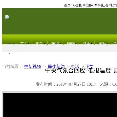
首页
|
滚动
|
国内
|
国际
|
军事
|
社会
|
地方
|
首页
最新
热点
国内
社会
国际
东北亚电视网
当前位置：
中新视频
>
民生新闻
>
生活
>
正文
中央气象台回应“低报温度”
发布时间：2013年07月27日 10:17
来源：C