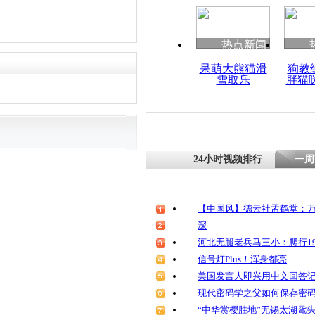
清明祭英烈
魂
热点新闻
呆萌大熊猫滑
狗教
雪取乐
胖猫
中央气象台
温度”质疑
24小时视频排行
一周
【中国风】德云社孟鹤堂：万
深
河北无腿老兵马三小：爬行19
信号灯Plus！浑身都亮
美国发言人即兴用中文回答
现代密码学之父如何保存密
“中华赏樱胜地”无锡太湖鼋