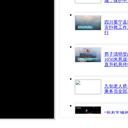
城，保护不
四川冕宁县
灾扑救工作
行
男子清明登
1050米悬
直升机悬停
九旬老人挤
乘务员全部
“所有车辆
开！”儿童
警急速救助