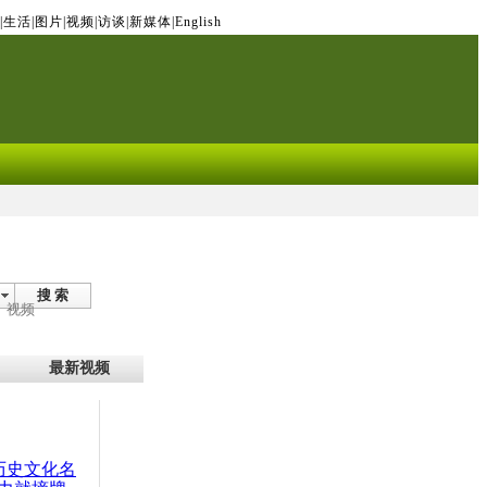
|
生活
|
图片
|
视频
|
访谈
|
新媒体
|
English
搜 索
视频
最新视频
：历史文化名