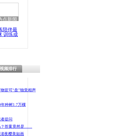
 哀思悼忠
热点新闻
练陪伴最
咪 训练成
回应“低报
功瘦身
视频排行
物皆可“盘”独觉相声
年种树1.7万棵
记者提问
码？答案竟然是……
头渚夜樱美如画