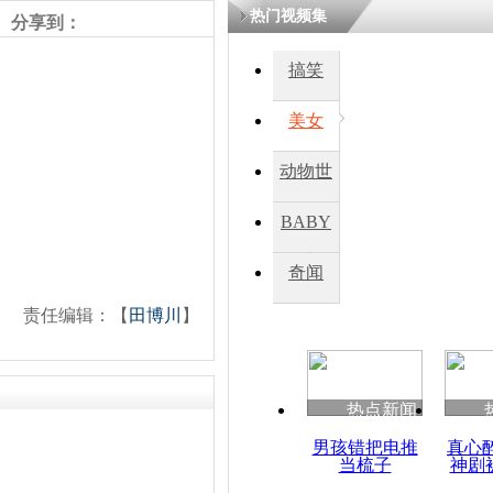
热门视频集
分享到：
四川一精神
搞笑
病发持大锤
美女
探访传承四
动物世
俗：近万民
英省亲送行
界
BABY
秀
奇闻
小伙骑车逆
崩溃 网上
责任编辑：【
田博川
】
因
热点新闻
四川兴文苗
度苗族花山
男孩错把电推
真心
当梳子
神剧