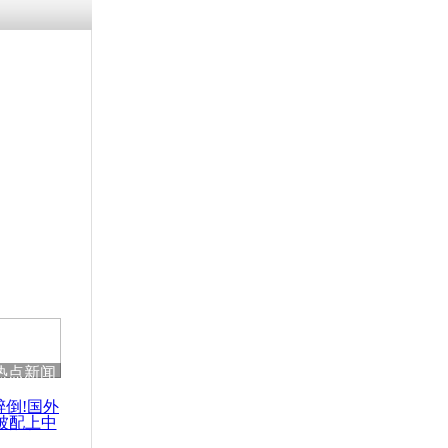
残疾男子因
砸银行
千年传统习
众为娥皇女
行被查情绪
回答崩溃原
热点新闻
乡上万人欢
节
醉倒!国外
被配上中
国民乐