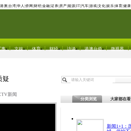
港澳
|
台湾
|
华人
|
侨网
|
财经
|
金融
|
证券
|
房产
|
能源
|
IT
|
汽车
|
游戏
|
文化
|
娱乐
|
体育
|
健康
军事
文娱
体育
财经
访谈
港澳台侨
微视界
质疑
CTV新闻
分类浏览
大家都在看
新闻1+1