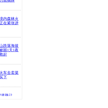
力就摘牌
境内森林火
正在紧张进
山跌落海拔
崖被困1天1夜
救起
火车去卖菜
买下
把道路让
突发疾病交