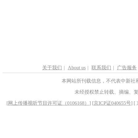
关于我们
|
About us
|
联系我们
|
广告服务
本网站所刊载信息，不代表中新社
未经授权禁止转载、摘编、
[
网上传播视听节目许可证（0106168）
] [
京ICP证040655号
] 