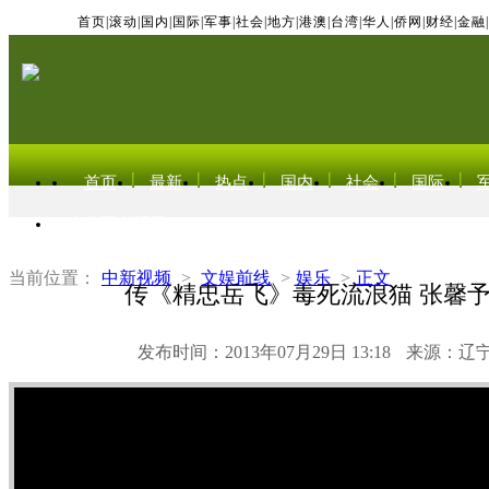
首页
|
滚动
|
国内
|
国际
|
军事
|
社会
|
地方
|
港澳
|
台湾
|
华人
|
侨网
|
财经
|
金融
|
首页
最新
热点
国内
社会
国际
东北亚电视网
当前位置：
中新视频
>
文娱前线
>
娱乐
>
正文
传《精忠岳飞》毒死流浪猫 张馨
发布时间：2013年07月29日 13:18
来源：辽