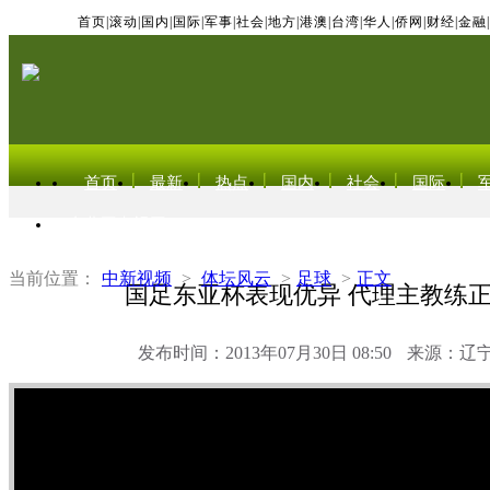
首页
|
滚动
|
国内
|
国际
|
军事
|
社会
|
地方
|
港澳
|
台湾
|
华人
|
侨网
|
财经
|
金融
|
首页
最新
热点
国内
社会
国际
东北亚电视网
当前位置：
中新视频
>
体坛风云
>
足球
>
正文
国足东亚杯表现优异 代理主教练
发布时间：2013年07月30日 08:50
来源：辽