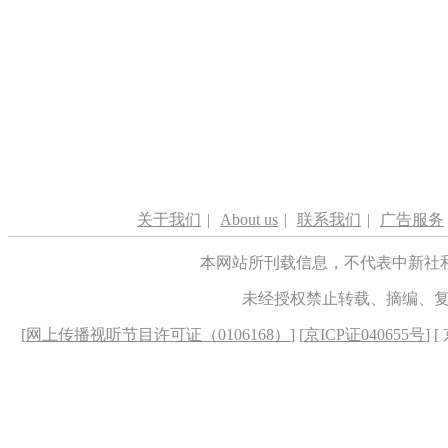
关于我们
|
About us
|
联系我们
|
广告服务
本网站所刊载信息，不代表中新社
未经授权禁止转载、摘编、
[
网上传播视听节目许可证（0106168）
] [
京ICP证040655号
] 