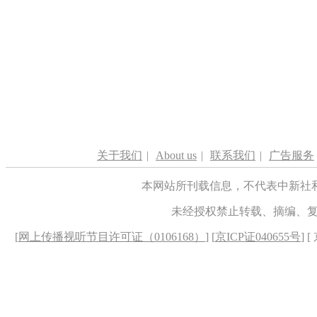
关于我们
|
About us
|
联系我们
|
广告服务
本网站所刊载信息，不代表中新社
未经授权禁止转载、摘编、
[
网上传播视听节目许可证（0106168）
] [
京ICP证040655号
] 