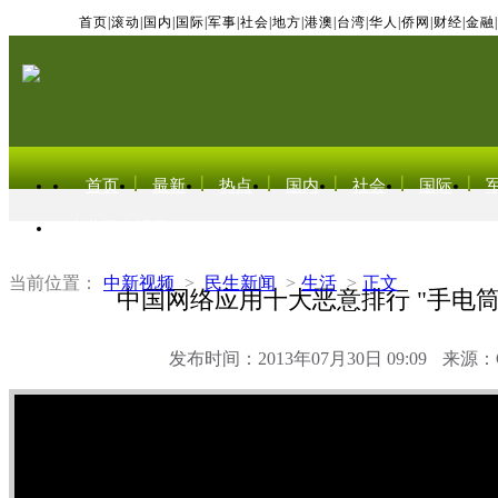
首页
|
滚动
|
国内
|
国际
|
军事
|
社会
|
地方
|
港澳
|
台湾
|
华人
|
侨网
|
财经
|
金融
|
首页
最新
热点
国内
社会
国际
东北亚电视网
当前位置：
中新视频
>
民生新闻
>
生活
>
正文
中国网络应用十大恶意排行 "手电筒
发布时间：2013年07月30日 09:09
来源：