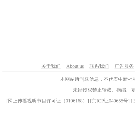
关于我们
|
About us
|
联系我们
|
广告服务
本网站所刊载信息，不代表中新社
未经授权禁止转载、摘编、
[
网上传播视听节目许可证（0106168）
] [
京ICP证040655号
] 