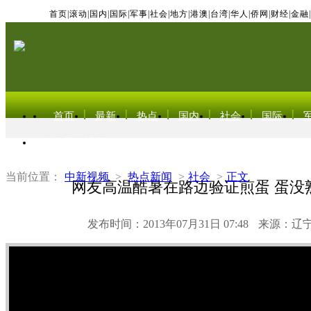
首页
|
滚动
|
国内
|
国际
|
军事
|
社会
|
地方
|
港澳
|
台湾
|
华人
|
侨网
|
财经
|
金融
|
首页
最新
热点
国内
社会
国际
东北亚电视网
当前位置：
中新视频
>
热点新闻
>
社会
>
正文
网友高温酷暑在路边验证煎蛋 蛋没
发布时间：2013年07月31日 07:48
来源：辽