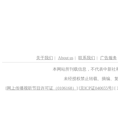
关于我们
|
About us
|
联系我们
|
广告服务
本网站所刊载信息，不代表中新社
未经授权禁止转载、摘编、
[
网上传播视听节目许可证（0106168）
] [
京ICP证040655号
] 