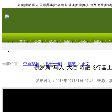
首页
|
滚动
|
国内
|
国际
|
军事
|
社会
|
地方
|
港澳
|
台湾
|
华人
|
侨网
|
财经
|
金融
|
首页
最新
热点
国内
社会
国际
东北亚电视网
当前位置：
中新视频
>
轻松一刻
>
搞笑
>
正文
俄罗斯“鸟人”大赛 奇葩飞行器
发布时间：2013年07月31日 07:48
来源：