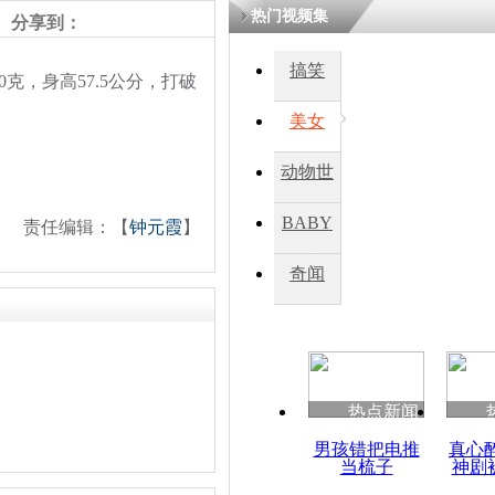
热门视频集
分享到：
搞笑
克，身高57.5公分，打破
美女
动物世
界
BABY
责任编辑：【
钟元霞
】
秀
奇闻
热点新闻
男孩错把电推
真心
当梳子
神剧