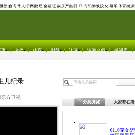
港澳
|
台湾
|
华人
|
侨网
|
财经
|
金融
|
证券
|
房产
|
能源
|
IT
|
汽车
|
游戏
|
文化
|
娱乐
|
体育
|
健康
军事
文娱
体育
财经
访谈
港澳台侨
微视界
新生儿纪录
海东方卫视
分类浏览
大家都在看
6110克女