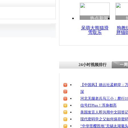
热点新闻
呆萌大熊猫滑
狗教
雪取乐
胖猫
24小时视频排行
一周
【中国风】德云社孟鹤堂：万
深
河北无腿老兵马三小：爬行19
信号灯Plus！浑身都亮
美国发言人即兴用中文回答
现代密码学之父如何保存密
“中华赏樱胜地”无锡太湖鼋