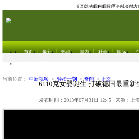
首页
|
滚动
|
国内
|
国际
|
军事
|
社会
|
地方
|
首页
最新
热点
国内
社会
国际
东北亚电视网
当前位置：
中新视频
>
轻松一刻
>
奇闻
>
正文
6110克女婴诞生 打破德国最重
发布时间：2013年07月31日 12:45
来源：上