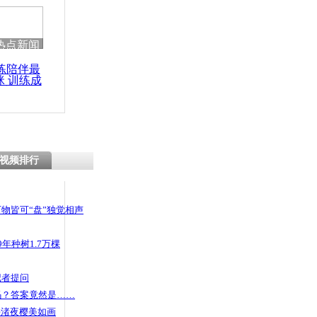
热点新闻
练陪伴最
咪 训练成
功瘦身
视频排行
物皆可“盘”独觉相声
年种树1.7万棵
记者提问
码？答案竟然是……
头渚夜樱美如画