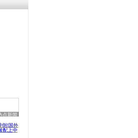
热点新闻
醉倒!国外
被配上中
国民乐