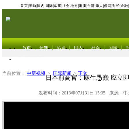
首页
|
滚动
|
国内
|
国际
|
军事
|
社会
|
地方
|
港澳
|
台湾
|
华人
|
侨网
|
财经
|
金融
|
首页
最新
热点
国内
社会
国际
东北亚电视网
当前位置：
中新视频
>
国际新闻
>
正文
日本前高官：麻生愚蠢 应立
发布时间：2013年07月31日 15:05
来源：中