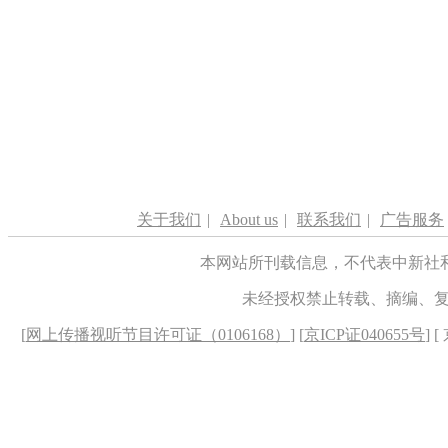
关于我们
|
About us
|
联系我们
|
广告服务
本网站所刊载信息，不代表中新社
未经授权禁止转载、摘编、
[
网上传播视听节目许可证（0106168）
] [
京ICP证040655号
] 