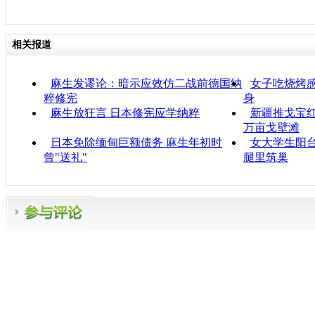
相关报道
麻生发谬论：暗示应效仿二战前德国纳
女子吃烧烤感
粹修宪
身
麻生放狂言 日本修宪应学纳粹
新疆推戈宝红
万亩戈壁滩
日本免除缅甸巨额债务
麻生
年初时
女大学生阳台
曾"送礼"
腿里筑巢