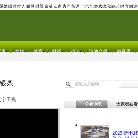
港澳
|
台湾
|
华人
|
侨网
|
财经
|
金融
|
证券
|
房产
|
能源
|
IT
|
汽车
|
游戏
|
文化
|
娱乐
|
体育
|
健康
军事
文娱
体育
财经
访谈
港澳台侨
微视界
吨银条
辽宁卫视
分类浏览
大家都在看
2025澶忓