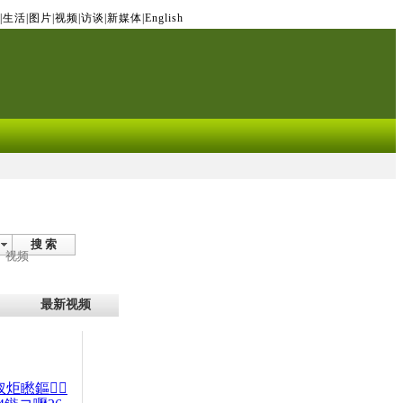
|
生活
|
图片
|
视频
|
访谈
|
新媒体
|
English
搜 索
视频
最新视频
杈炬矁鏂