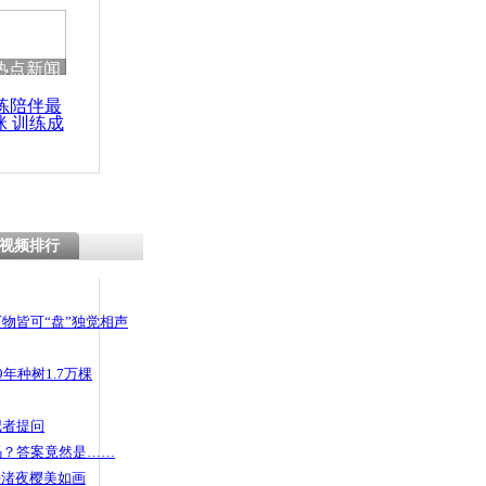
热点新闻
练陪伴最
咪 训练成
功瘦身
视频排行
物皆可“盘”独觉相声
年种树1.7万棵
记者提问
码？答案竟然是……
头渚夜樱美如画