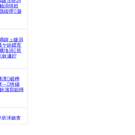
4鏃ヨ嚦26
触涓惧姙
綔鍑嗗灏
満鍏ュ眬涓
浠ヤ紛鍐茬
曠垎涓笢
《鈥濓紵
弗澶崕榫
搴﹁绔嬧
澂鈥濇寫鎴樿
缇庡浗娆查
簹涓庝腑鍥
┾€濓紝鍙嶅
解€斾笢鐩