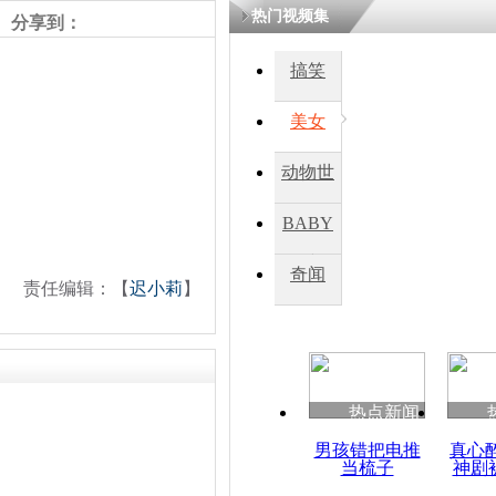
热门视频集
熷悎浣� 
分享到：
瘑灞€
搞笑
美女
娉板浗閫€
笂灏嗭細姝�
忓彈瀹炴垬
动物世
鍚稿紩澶氬
ㄤ笘鐣岃
界
BABY
秀
奇闻
美国公司打
责任编辑：【
迟小莉
】
获60吨银条
热点新闻
男孩错把电推
真心
当梳子
神剧