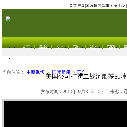
首页
|
滚动
|
国内
|
国际
|
军事
|
社会
|
地方
|
首页
最新
热点
国内
社会
国际
东北亚电视网
当前位置：
中新视频
>
国际新闻
>
正文
美国公司打捞二战沉船获60
发布时间：2013年07月31日 15:31
来源：