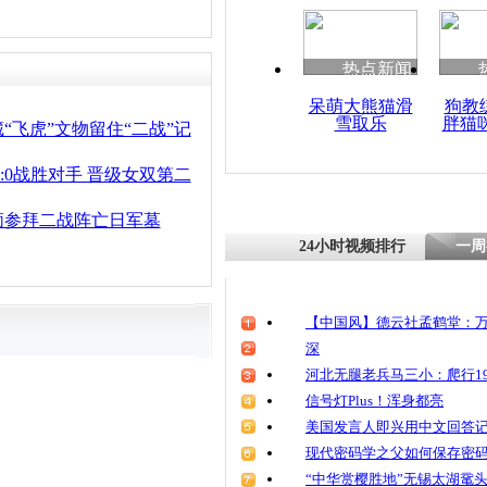
热点新闻
呆萌大熊猫滑
狗教
雪取乐
胖猫
“飞虎”文物留住“二战”记
2:0战胜对手 晋级女双第二
缅参拜二战阵亡日军墓
24小时视频排行
一周
【中国风】德云社孟鹤堂：万
深
河北无腿老兵马三小：爬行19
信号灯Plus！浑身都亮
美国发言人即兴用中文回答
现代密码学之父如何保存密
“中华赏樱胜地”无锡太湖鼋