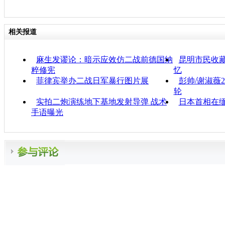
相关报道
麻生发谬论：暗示应效仿二战前德国纳
昆明市民收藏
粹修宪
忆
菲律宾举办二战日军暴行图片展
彭帅/谢淑薇
轮
实拍二炮演练地下基地发射导弹 战术
日本首相在
手语曝光