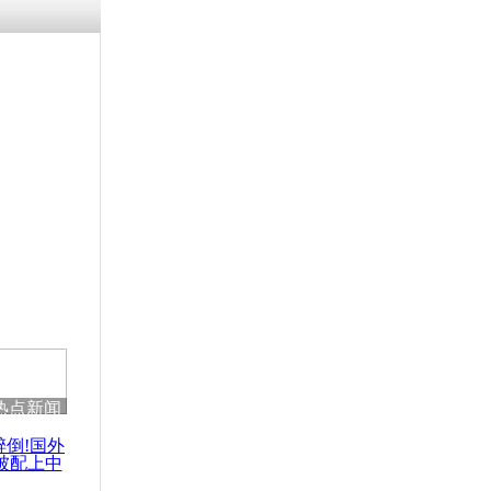
涓ㄥ浗闄呰
褰圭┖鍐涗
-10CE缁
妫€楠岋紝
浗鍏虫敞涓
捞二战沉船
热点新闻
醉倒!国外
被配上中
国民乐