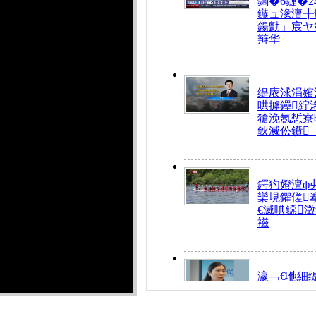
鍧�6鏈�2
鏃ュ湪澶╂
鍚勯」宸ヤ
辩华
缇庡浗涓嬪
哄摢鑸紵
獊浼氬惁寮
鈥滅伀鑽
鍔犳嬁澶ф
欒垷鑺傞
€滅唺鐚
禌
瀛﹁€咃細
€间笢鍗椾
解€滆劚閽
姪鎺ㄤ腑鍥