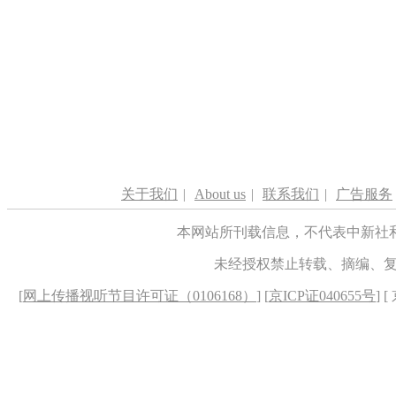
关于我们
|
About us
|
联系我们
|
广告服务
本网站所刊载信息，不代表中新社
未经授权禁止转载、摘编、
[
网上传播视听节目许可证（0106168）
] [
京ICP证040655号
] 