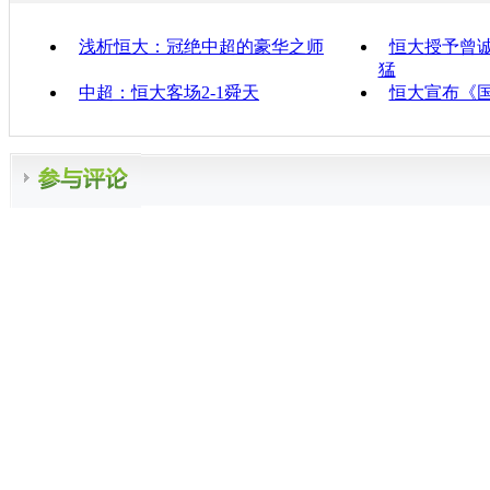
浅析恒大：冠绝中超的豪华之师
恒大授予曾诚
猛
中超：恒大客场2-1舜天
恒大宣布《