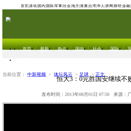
首页
|
滚动
|
国内
|
国际
|
军事
|
社会
|
地方
|
港澳
|
台湾
|
华人
|
侨网
|
财经
|
金融
|
首页
最新
热点
国内
社会
国际
东北亚电视网
当前位置：
中新视频
>
体坛风云
>
足球
>
正文
恒大3：0完胜国安继续不
发布时间：2013年08月01日 07:50
来源：