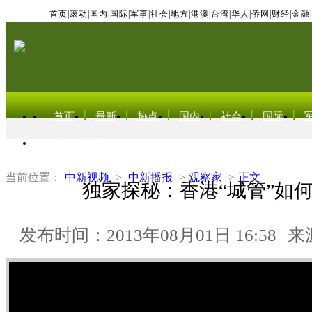
首页
|
滚动
|
国内
|
国际
|
军事
|
社会
|
地方
|
港澳
|
台湾
|
华人
|
侨网
|
财经
|
金融
|
首页
最新
热点
国内
社会
国际
东北亚电视网
当前位置：
中新视频
>
中新播报
>
观察家
>
正文
独家探秘：香港“城管”如
发布时间：2013年08月01日 16:58
来