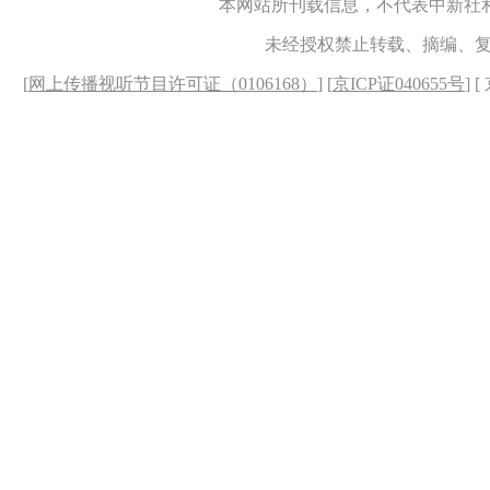
本网站所刊载信息，不代表中新社
未经授权禁止转载、摘编、
[
网上传播视听节目许可证（0106168）
] [
京ICP证040655号
] 