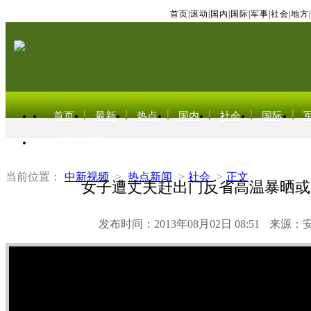
首页
|
滚动
|
国内
|
国际
|
军事
|
社会
|
地方
|
首页
最新
热点
国内
社会
国际
东北亚电视网
当前位置：
中新视频
>
热点新闻
>
社会
>
正文
女子遭丈夫赶出门反省高温暴晒或
发布时间：2013年08月02日 08:51
来源：