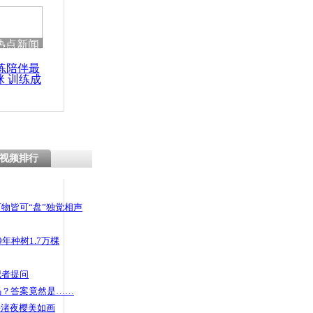
 哀思悼忠
热点新闻
练陪伴最
咪 训练成
赶出门反省
功瘦身
成植物人
视频排行
物皆可“盘”独觉相声
年种树1.7万棵
记者提问
码？答案竟然是……
头渚夜樱美如画