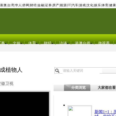
港澳
|
台湾
|
华人
|
侨网
|
财经
|
金融
|
证券
|
房产
|
能源
|
IT
|
汽车
|
游戏
|
文化
|
娱乐
|
体育
|
健康
军事
文娱
体育
财经
访谈
港澳台侨
微视界
成植物人
安徽卫视
分类浏览
大家都在看
新闻1+1