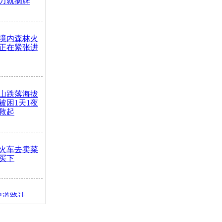
力就摘牌
境内森林火
正在紧张进
山跌落海拔
崖被困1天1夜
救起
火车去卖菜
买下
把道路让
突发疾病交