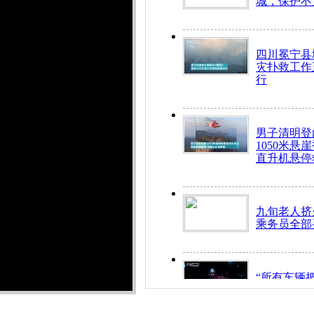
城，保护不
四川冕宁县
灾扑救工作
行
男子清明登
1050米悬
直升机悬停
九旬老人挤
乘务员全部
“所有车辆
开！”儿童
警急速救助