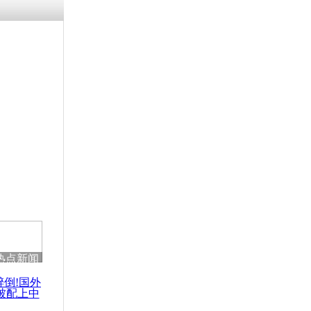
残疾男子因
砸银行
千年传统习
众为娥皇女
行被查情绪
回答崩溃原
热点新闻
乡上万人欢
节
醉倒!国外
被配上中
国民乐