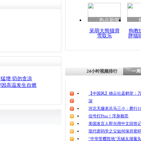
清明祭英烈
魂
热点新闻
呆萌大熊猫滑
狗教
雪取乐
胖猫
女子遭丈夫
高温暴晒或
24小时视频排行
一周
者猛增 切勿贪凉
牌因高温发生自燃
【中国风】德云社孟鹤堂：万
深
河北无腿老兵马三小：爬行19
信号灯Plus！浑身都亮
美国发言人即兴用中文回答
现代密码学之父如何保存密
“中华赏樱胜地”无锡太湖鼋