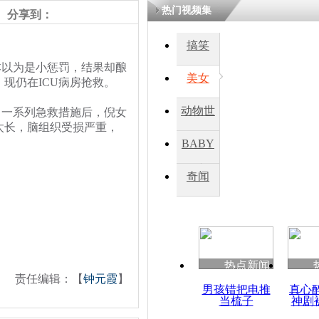
热门视频集
分享到：
四川一精神
搞笑
病发持大锤
本以为是小惩罚，结果却酿
美女
现仍在ICU病房抢救。
探访传承四
动物世
一系列急救措施后，倪女
俗：近万民
太长，脑组织受损严重，
英省亲送行
界
BABY
秀
奇闻
小伙骑车逆
崩溃 网上
因
热点新闻
四川兴文苗
责任编辑：【
钟元霞
】
度苗族花山
男孩错把电推
真心
当梳子
神剧