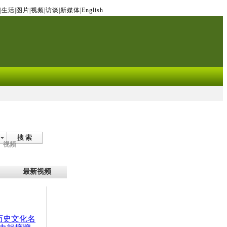
|
生活
|
图片
|
视频
|
访谈
|
新媒体
|
English
搜 索
视频
最新视频
：历史文化名