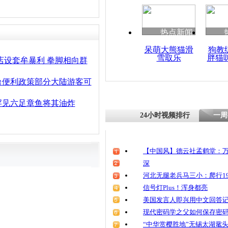
清明祭英烈
魂
热点新闻
呆萌大熊猫滑
狗教
雪取乐
胖猫
逃票游客爬
店设套牟暴利 拳脚相向群
拍 自称我
明
台便利政策部分大陆游客可
罕见六足章鱼将其油炸
24小时视频排行
一周
【中国风】德云社孟鹤堂：万
深
河北无腿老兵马三小：爬行19
信号灯Plus！浑身都亮
美国发言人即兴用中文回答
现代密码学之父如何保存密
“中华赏樱胜地”无锡太湖鼋