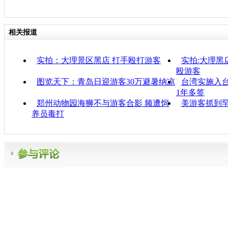
相关报道
实拍：大理景区黑店 打手殴打游客
实拍:大理黑
殴游客
图览天下：青岛日迎游客30万避暑纳凉
台湾实施入
1年多签
郑州动物园海狮不与游客合影 频遭饲
美游客抓到
养员毒打