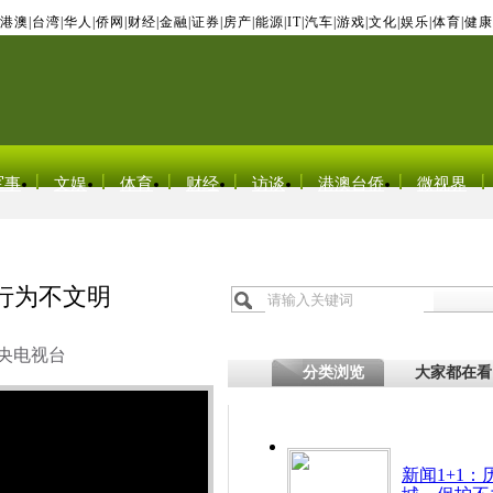
港澳
|
台湾
|
华人
|
侨网
|
财经
|
金融
|
证券
|
房产
|
能源
|
IT
|
汽车
|
游戏
|
文化
|
娱乐
|
体育
|
健康
军事
文娱
体育
财经
访谈
港澳台侨
微视界
行为不文明
央电视台
分类浏览
大家都在看
新闻1+1