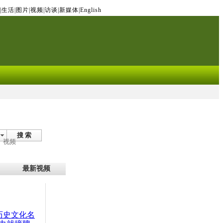
|
生活
|
图片
|
视频
|
访谈
|
新媒体
|
English
搜 索
视频
最新视频
：历史文化名