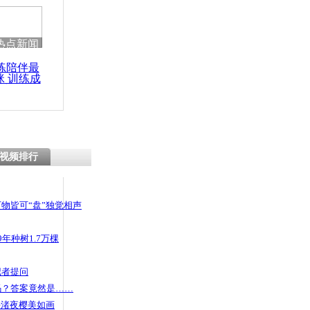
 哀思悼忠
热点新闻
练陪伴最
咪 训练成
城墙发现被
功瘦身
们行为不文
视频排行
物皆可“盘”独觉相声
年种树1.7万棵
记者提问
码？答案竟然是……
头渚夜樱美如画