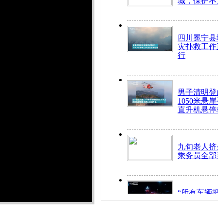
城，保护不
四川冕宁县
灾扑救工作
行
男子清明登
1050米悬
直升机悬停
九旬老人挤
乘务员全部
“所有车辆
开！”儿童
警急速救助