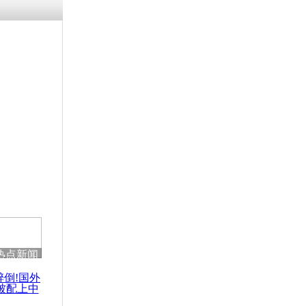
残疾男子因
砸银行
千年传统习
众为娥皇女
行被查情绪
回答崩溃原
热点新闻
乡上万人欢
节
醉倒!国外
被配上中
国民乐