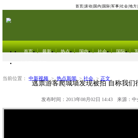
首页
|
滚动
|
国内
|
国际
|
军事
|
社会
|
地方
|
首页
最新
热点
国内
社会
国际
东北亚电视网
当前位置：
中新视频
>
热点新闻
>
社会
>
正文
逃票游客爬城墙发现被拍 自称我们
发布时间：2013年08月02日 14:43
来源：中