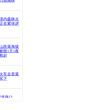
力就摘牌
境内森林火
正在紧张进
山跌落海拔
崖被困1天1夜
救起
火车去卖菜
买下
把道路让
突发疾病交