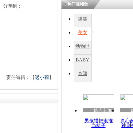
热门视频集
分享到：
四川一精神
搞笑
病发持大锤
美女
探访传承四
动物世
俗：近万民
英省亲送行
界
BABY
秀
奇闻
责任编辑：【
迟小莉
】
小伙骑车逆
崩溃 网上
因
热点新闻
四川兴文苗
度苗族花山
男孩错把电推
真心
当梳子
神剧