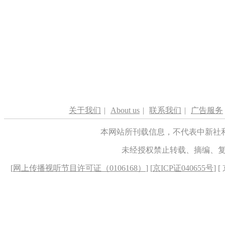
关于我们
|
About us
|
联系我们
|
广告服务
本网站所刊载信息，不代表中新社
未经授权禁止转载、摘编、
[
网上传播视听节目许可证（0106168）
] [
京ICP证040655号
] 