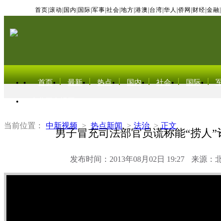
首页
|
滚动
|
国内
|
国际
|
军事
|
社会
|
地方
|
港澳
|
台湾
|
华人
|
侨网
|
财经
|
金融
|
首页
最新
热点
国内
社会
国际
东北亚电视网
当前位置：
中新视频
>
热点新闻
>
法治
>
正文
男子冒充司法部官员谎称能“捞人”诈
发布时间：2013年08月02日 19:27
来源：