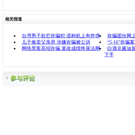
相关报道
台湾男子欲拦诈骗犯 谎称机上有炸弹
诈骗团伙网上
儿子偷卖父亲房 涉嫌诈骗被公诉
“5·16”诈
网络黑客高招诈骗 篡改成绩终落法网
白酒兑酱油冒
下手